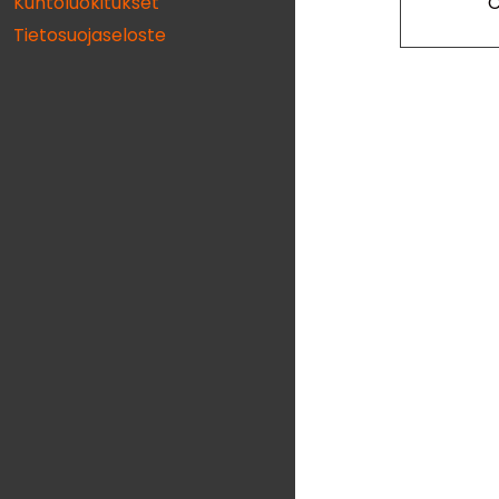
Kuntoluokitukset
Tietosuojaseloste