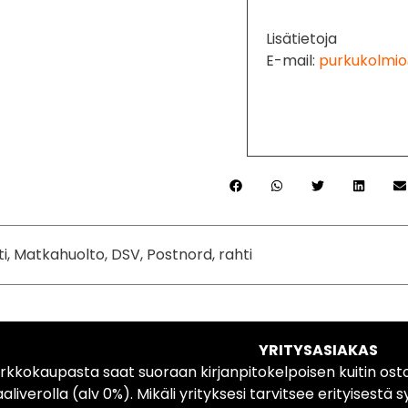
Lisätietoja
E-mail:
purkukolmio
ti, Matkahuolto, DSV, Postnord, rahti
YRITYSASIAKAS
rkkokaupasta saat suoraan kirjanpitokelpoisen kuitin ost
liverolla (alv 0%). Mikäli yrityksesi tarvitsee erityisestä s