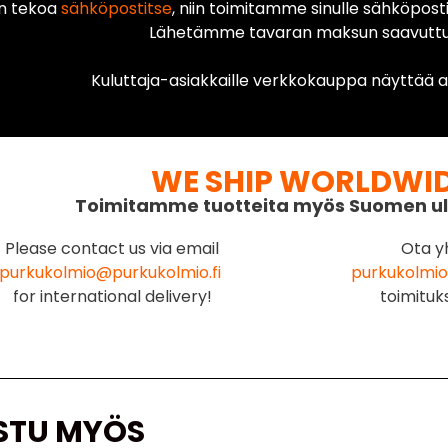
n tekoa
sähköpostitse
, niin toimitamme sinulle sähköposti
Lähetämme tavaran maksun saavuttua
Kuluttaja-asiakkaille verkkokauppa näyttää ai
WE SHIP WORLDWI
Toimitamme tuotteita myös Suomen ul
Please contact us via email
Ota y
purkukolmio@purkukolmio.fi
purkukolmio
for international delivery!
toimituk
STU MYÖS