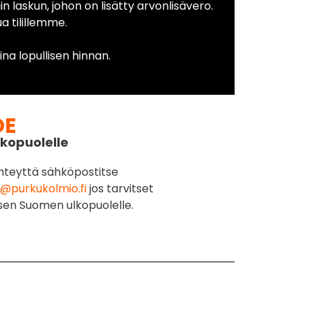
in laskun, johon on lisätty arvonlisävero.
 tilillemme.
na lopullisen hinnan.
DE
kopuolelle
hteyttä sähköpostitse
@purkukolmio.fi
jos tarvitset
sen Suomen ulkopuolelle.