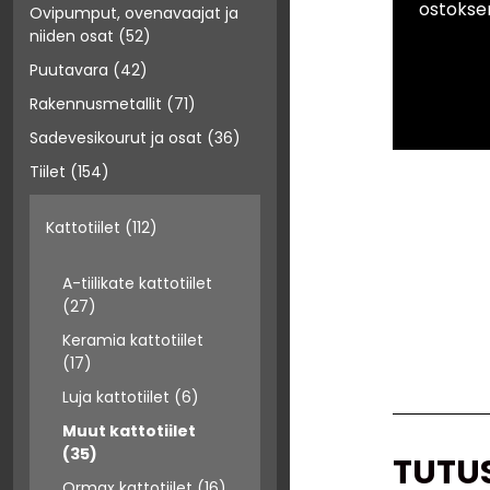
ostokse
Ovipumput, ovenavaajat ja
niiden osat
(52)
Puutavara
(42)
Rakennusmetallit
(71)
Sadevesikourut ja osat
(36)
Tiilet
(154)
Kattotiilet
(112)
A-tiilikate kattotiilet
(27)
Keramia kattotiilet
(17)
Luja kattotiilet
(6)
Muut kattotiilet
(35)
TUTU
Ormax kattotiilet
(16)