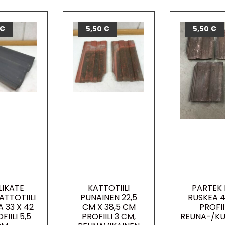
€
5,50
€
5,50
€
LIKATE
KATTOTIILI
PARTEK 
TTOTIILI
PUNAINEN 22,5
RUSKEA 4
 33 X 42
CM X 38,5 CM
PROFII
IILI 5,5
PROFIILI 3 CM,
REUNA-/KU