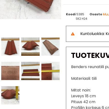
Koodi
5385
Osasto
Muut
SK2 H24
Kuntoluokka: 
TUOTEKU
Benders reunatiili p
Materiaali: tiili
Mitat noin:
Leveys 18 cm
Pituus 42 cm
Profiilin korkeus 6 