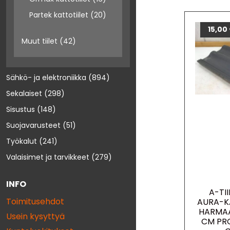
Partek kattotiilet
(20)
15,00
Muut tiilet
(42)
Sähkö- ja elektroniikka
(894)
Sekalaiset
(298)
Sisustus
(148)
Suojavarusteet
(51)
Työkalut
(241)
Valaisimet ja tarvikkeet
(279)
INFO
A-TII
Toimitusehdot
AURA-KA
HARMAA
Usein kysyttyä
CM PROF