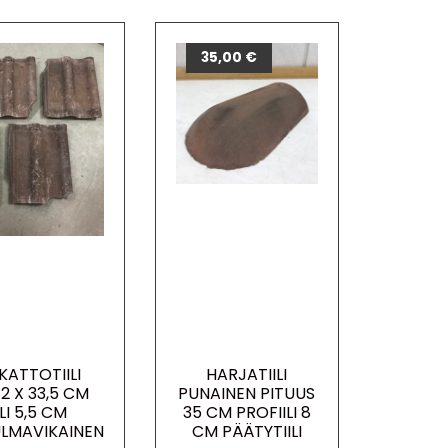
35,00
€
KATTOTIILI
HARJATIILI
2 X 33,5 CM
PUNAINEN PITUUS
LI 5,5 CM
35 CM PROFIILI 8
LMAVIKAINEN
CM PÄÄTYTIILI