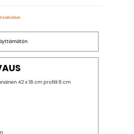
 kattotiilet
Käyttämätön
VAUS
unainen 42 x 18 cm profiili 6 cm
cm