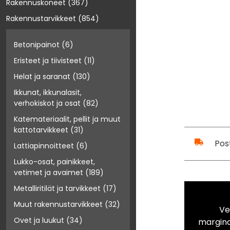
Rakennuskoneet
(367)
Rakennustarvikkeet
(854)
Betonipainot
(6)
Eristeet ja tiivisteet
(11)
Helat ja saranat
(130)
Ikkunat, ikkunalasit,
verhokiskot ja osat
(82)
Katemateriaalit, pellit ja muut
kattotarvikkeet
(31)
Pos
Lattiapinnoitteet
(6)
Lukko-osat, painikkeet,
vetimet ja avaimet
(189)
Metalliritilät ja tarvikkeet
(17)
Muut rakennustarvikkeet
(32)
Ve
Ovet ja luukut
(34)
marginaa