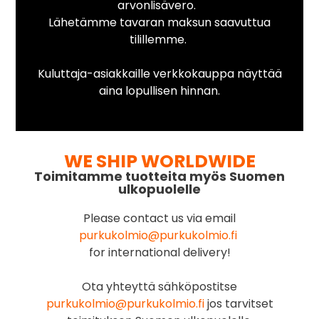
arvonlisävero.
Lähetämme tavaran maksun saavuttua
tilillemme.
Kuluttaja-asiakkaille verkkokauppa näyttää
aina lopullisen hinnan.
WE SHIP WORLDWIDE
Toimitamme tuotteita myös Suomen
ulkopuolelle
Please contact us via email
purkukolmio@purkukolmio.fi
for international delivery!
Ota yhteyttä sähköpostitse
purkukolmio@purkukolmio.fi
jos tarvitset