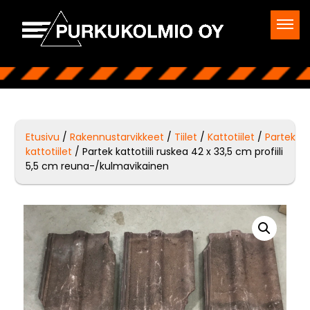
Etusivu
/
Rakennustarvikkeet
/
Tiilet
/
Kattotiilet
/
Partek
kattotiilet
/ Partek kattotiili ruskea 42 x 33,5 cm profiili
5,5 cm reuna-/kulmavikainen