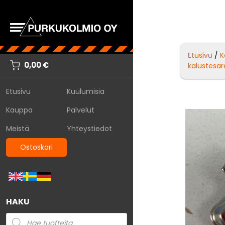
Etusivu
/
K
0,00
€
kalustesa
Etusivu
Kuulumisia
Kauppa
Palvelut
Meistä
Yhteystiedot
Ostoskori
HAKU