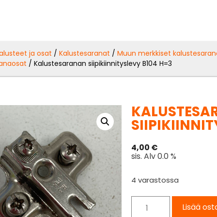
alusteet ja osat
/
Kalustesaranat
/
Muun merkkiset kalustesaran
ranaosat
/ Kalustesaranan siipikiinnityslevy B104 H=3
KALUSTESA
SIIPIKIINNI
4,00
€
sis. Alv 0.0 %
4 varastossa
Lisää ost