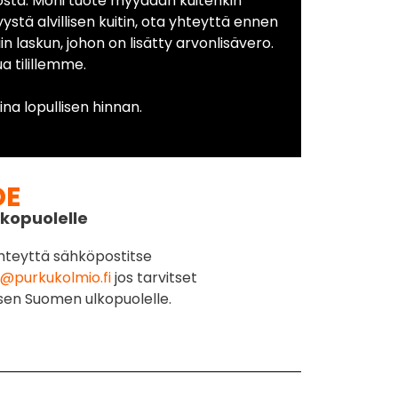
osta. Moni tuote myydään kuitenkin
yystä alvillisen kuitin, ota yhteyttä ennen
in laskun, johon on lisätty arvonlisävero.
 tilillemme.
na lopullisen hinnan.
DE
kopuolelle
hteyttä sähköpostitse
@purkukolmio.fi
jos tarvitset
sen Suomen ulkopuolelle.