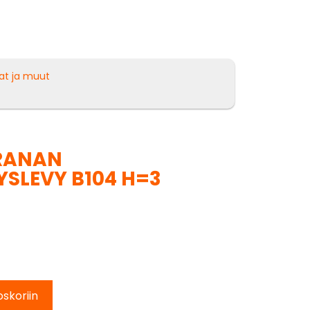
at ja muut
RANAN
TYSLEVY B104 H=3
oskoriin