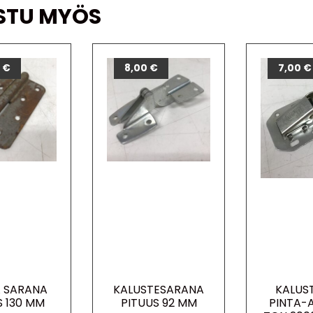
STU MYÖS
0
€
8,00
€
7,00
€
 SARANA
KALUSTESARANA
KALUS
S 130 MM
PITUUS 92 MM
PINTA-