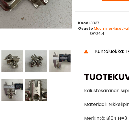
Koodi
8337
Osasto
Muun merkkiset ka
SHY24L4
Kuntoluokka: 
TUOTEKU
Kalustesaranan siipi
Materiaali: Nikkelip
Merkintä: B104 H=3