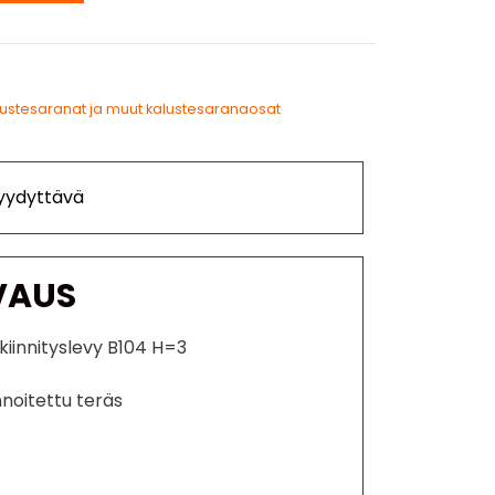
lustesaranat ja muut kalustesaranaosat
Tyydyttävä
VAUS
kiinnityslevy B104 H=3
innoitettu teräs