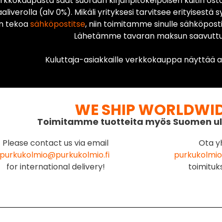
rkkokaupasta saat suoraan kirjanpitokelpoisen kuitin ost
liverolla (alv 0%). Mikäli yrityksesi tarvitsee erityisestä s
n tekoa
sähköpostitse
, niin toimitamme sinulle sähköposti
Lähetämme tavaran maksun saavuttua
Kuluttaja-asiakkaille verkkokauppa näyttää ai
WE SHIP WORLDWI
Toimitamme tuotteita myös Suomen ul
Please contact us via email
Ota y
purkukolmio@purkukolmio.fi
purkukolmio
for international delivery!
toimituk