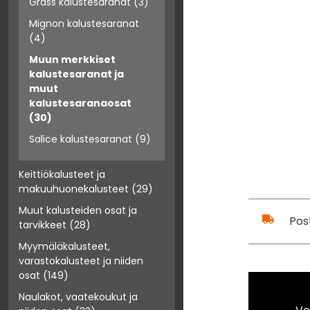
Grass kalustesaranat
(3)
Mignon kalustesaranat
(4)
Muun merkkiset
kalustesaranat ja
muut
kalustesaranaosat
(30)
Salice kalustesaranat
(9)
Keittiökalusteet ja
makuuhuonekalusteet
(29)
Muut kalusteiden osat ja
Pos
tarvikkeet
(28)
Myymäläkalusteet,
varastokalusteet ja niiden
osat
(149)
Naulakot, vaatekoukut ja