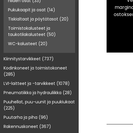
Ve
niiden osat
(33)
marginaa
Pukukaapit ja osat
(14)
ostokse
Tiskialtaat ja pöytätasot
(20)
Toimistokalusteet ja
taukotilakalusteet
(50)
WC-kalusteet
(20)
Kiinnitystarvikkeet
(737)
Kodinkoneet ja toimistokoneet
(285)
LVI-laitteet ja -tarvikkeet
(1078)
Pneumatiikka ja hydrauliikka
(28)
Puuhellat, puu-uunit ja puukiukaat
(225)
Puutarha ja piha
(96)
Rakennuskoneet
(367)