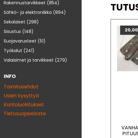
Rakennustarvikkeet
(854)
TUTU
Sähkö- ja elektroniikka
(894)
Sekalaiset
(298)
20,0
Sisustus
(148)
Suojavarusteet
(51)
Työkalut
(241)
Valaisimet ja tarvikkeet
(279)
INFO
Toimitusehdot
Usein kysyttyä
Kuntoluokitukset
Tietosuojaseloste
VANHA
PITUU