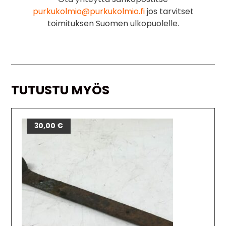
purkukolmio@purkukolmio.fi
jos tarvitset
toimituksen Suomen ulkopuolelle.
TUTUSTU MYÖS
30,00
€