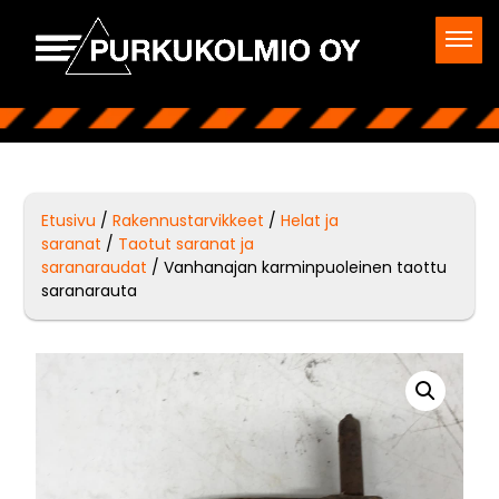
Etusivu
/
Rakennustarvikkeet
/
Helat ja
saranat
/
Taotut saranat ja
saranaraudat
/ Vanhanajan karminpuoleinen taottu
saranarauta