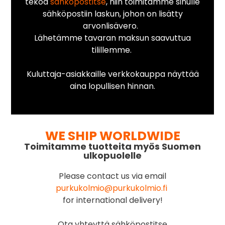
tekoa
sähköpostitse
, niin toimitamme sinulle
sähköpostiin laskun, johon on lisätty
arvonlisävero.
Lähetämme tavaran maksun saavuttua
tilillemme.
Kuluttaja-asiakkaille verkkokauppa näyttää
aina lopullisen hinnan.
WE SHIP WORLDWIDE
Toimitamme tuotteita myös Suomen
ulkopuolelle
Please contact us via email
purkukolmio@purkukolmio.fi
for international delivery!
Ota yhteyttä sähköpostitse