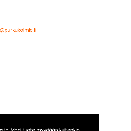
@purkukolmio.fi
osta. Moni tuote myydään kuitenkin