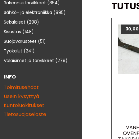
TUTU
Rakennustarvikkeet
(854)
Sähkö- ja elektroniikka
(895)
Sekalaiset
(298)
30,0
Sisustus
(148)
Suojavarusteet
(51)
Työkalut
(241)
Valaisimet ja tarvikkeet
(279)
INFO
Toimitusehdot
Usein kysyttyä
Kuntoluokitukset
Tietosuojaseloste
VAN
OVENP