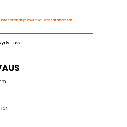
lustesaranat ja muut kalustesaranaosat
Tyydyttävä
VAUS
 mm
eräs