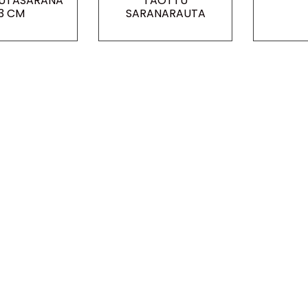
UTASARANA
TAOTTU
3 CM
SARANARAUTA