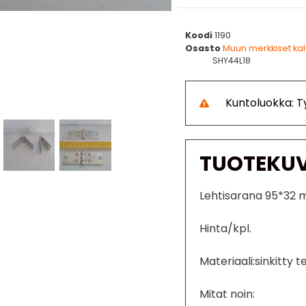
Koodi
1190
Osasto
Muun merkkiset ka
SHY44L18
Kuntoluokka: 
TUOTEKU
Lehtisarana 95*32
Hinta/kpl.
Materiaali:sinkitty t
Mitat noin: