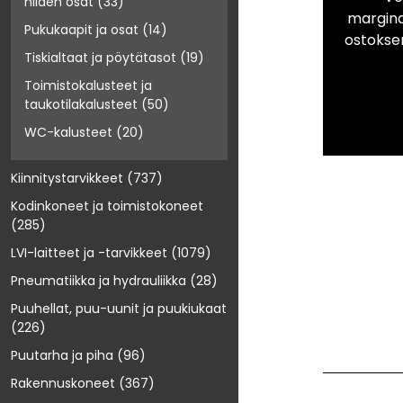
niiden osat
(33)
marginaa
Pukukaapit ja osat
(14)
ostokse
Tiskialtaat ja pöytätasot
(19)
Toimistokalusteet ja
taukotilakalusteet
(50)
WC-kalusteet
(20)
Kiinnitystarvikkeet
(737)
Kodinkoneet ja toimistokoneet
(285)
LVI-laitteet ja -tarvikkeet
(1079)
Pneumatiikka ja hydrauliikka
(28)
Puuhellat, puu-uunit ja puukiukaat
(226)
Puutarha ja piha
(96)
Rakennuskoneet
(367)