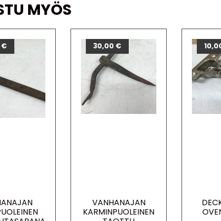
STU MYÖS
0
€
30,00
€
10,0
HANAJAN
VANHANAJAN
DECK
UOLEINEN
KARMINPUOLEINEN
OVE