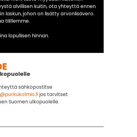
yystä alvillisen kuitin, ota yhteyttä ennen
in laskun, johon on lisätty arvonlisävero.
 tilillemme.
na lopullisen hinnan.
DE
kopuolelle
hteyttä sähköpostitse
@purkukolmio.fi
jos tarvitset
sen Suomen ulkopuolelle.