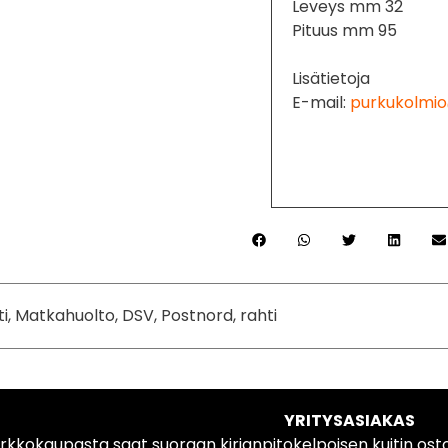
Leveys mm 32
Pituus mm 95
Lisätietoja
E-mail:
purkukolmio
ti, Matkahuolto, DSV, Postnord, rahti
YRITYSASIAKAS
rkkokaupasta saat suoraan kirjanpitokelpoisen kuitin ost