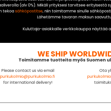
liverolla (alv 0%). Mikäli yrityksesi tarvitsee erityisestä s
n tekoa
sähköpostitse
, niin toimitamme sinulle sähköposti
Lähetämme tavaran maksun saavuttua
Kuluttaja-asiakkaille verkkokauppa näyttää ai
WE SHIP WORLDWI
Toimitamme tuotteita myös Suomen ul
Please contact us via email
Ota y
purkukolmio@purkukolmio.fi
purkukolmio
for international delivery!
toimituk