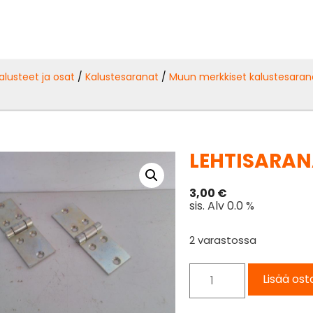
alusteet ja osat
/
Kalustesaranat
/
Muun merkkiset kalustesaran
m
LEHTISARAN
3,00
€
sis. Alv 0.0 %
2 varastossa
Lisää ost