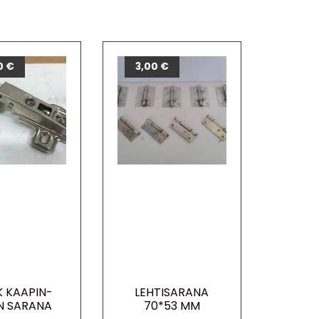
0
€
3,00
€
 KAAPIN-
LEHTISARANA
N SARANA
70*53 MM