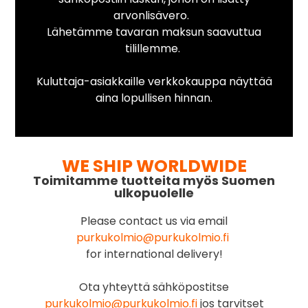
arvonlisävero.
Lähetämme tavaran maksun saavuttua
tilillemme.
Kuluttaja-asiakkaille verkkokauppa näyttää
aina lopullisen hinnan.
WE SHIP WORLDWIDE
Toimitamme tuotteita myös Suomen
ulkopuolelle
Please contact us via email
purkukolmio@purkukolmio.fi
for international delivery!
Ota yhteyttä sähköpostitse
purkukolmio@purkukolmio.fi
jos tarvitset