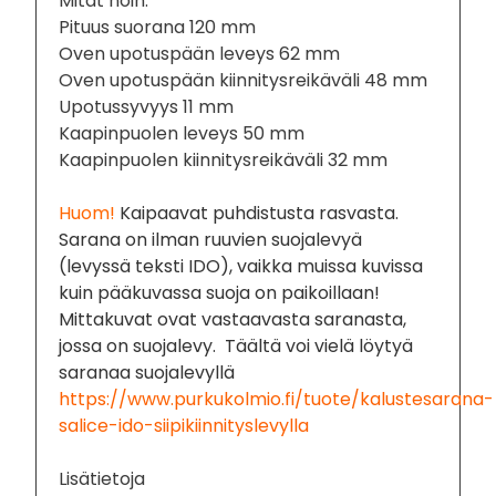
Mitat noin:
Pituus suorana 120 mm
Oven upotuspään leveys 62 mm
Oven upotuspään kiinnitysreikäväli 48 mm
Upotussyvyys 11 mm
Kaapinpuolen leveys 50 mm
Kaapinpuolen kiinnitysreikäväli 32 mm
Huom!
Kaipaavat puhdistusta rasvasta.
Sarana on ilman ruuvien suojalevyä
(levyssä teksti IDO), vaikka muissa kuvissa
kuin pääkuvassa suoja on paikoillaan!
Mittakuvat ovat vastaavasta saranasta,
jossa on suojalevy. Täältä voi vielä löytyä
saranaa suojalevyllä
https://www.purkukolmio.fi/tuote/kalustesarana-
salice-ido-siipikiinnityslevylla
Lisätietoja