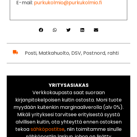
E-mail:
purkukolmio@purkukolmio.fi
Posti, Matkahuolto, DSV, Postnord, rahti
YRITYSASIAKAS
Verkkokaupasta saat suoraan
kirjanpitokelpoisen kuitin ostosta. Moni tuote
myydään kuitenkin marginaaliverolla (alv 0%).
Mikäli yrityksesi tarvitsee erityisestä syystä
alvillisen kuitin, ota yhteyttä ennen ostoksen
tekoa
sähköpostitse
, niin toimitamme sinulle
sähköpostiin laskun, johon on lisätty