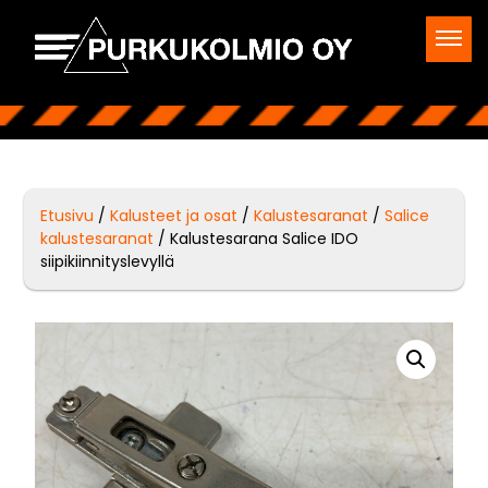
Etusivu
/
Kalusteet ja osat
/
Kalustesaranat
/
Salice
kalustesaranat
/ Kalustesarana Salice IDO
siipikiinnityslevyllä