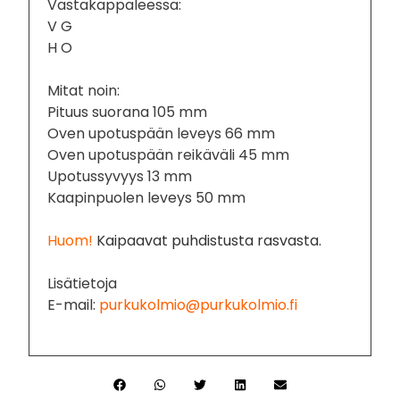
Vastakappaleessa:
V G
H O
Mitat noin:
Pituus suorana 105 mm
Oven upotuspään leveys 66 mm
Oven upotuspään reikäväli 45 mm
Upotussyvyys 13 mm
Kaapinpuolen leveys 50 mm
Huom!
Kaipaavat puhdistusta rasvasta.
Lisätietoja
E-mail:
purkukolmio@purkukolmio.fi