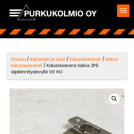
Etusivu
/
Kalusteet ja osat
/
Kalustesaranat
/
Salice
kalustesaranat
/ Kalustesarana Salice 2P6
siipikiinnityslevyllä VG HO