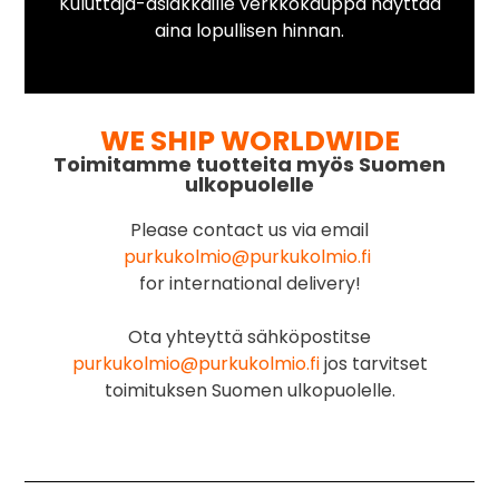
Kuluttaja-asiakkaille verkkokauppa näyttää
aina lopullisen hinnan.
WE SHIP WORLDWIDE
Toimitamme tuotteita myös Suomen
ulkopuolelle
Please contact us via email
purkukolmio@purkukolmio.fi
for international delivery!
Ota yhteyttä sähköpostitse
purkukolmio@purkukolmio.fi
jos tarvitset
toimituksen Suomen ulkopuolelle.