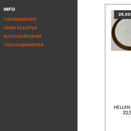
INFO
25,0
Toimitusehdot
Usein kysyttyä
Kuntoluokitukset
Tietosuojaseloste
HELLAN
32,