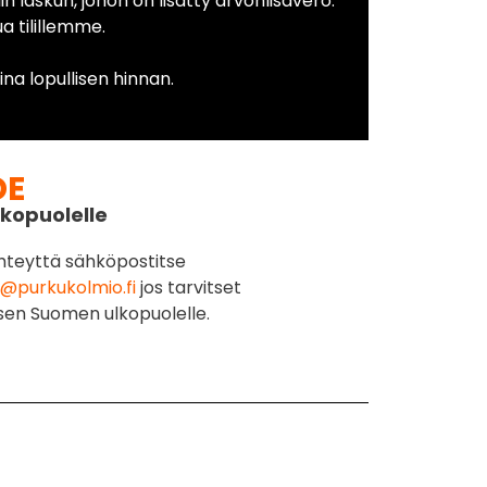
in laskun, johon on lisätty arvonlisävero.
 tilillemme.
na lopullisen hinnan.
DE
kopuolelle
hteyttä sähköpostitse
@purkukolmio.fi
jos tarvitset
sen Suomen ulkopuolelle.