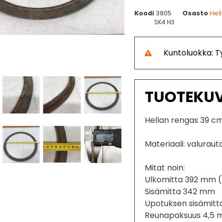
Koodi
3905
Osasto
Hel
SK4 H3
Kuntoluokka: 
TUOTEKU
Hellan rengas 39 c
Materiaali: valuraut
Mitat noin:
Ulkomitta 392 mm (
Sisämitta 342 mm
Upotuksen sisämit
Reunapaksuus 4,5