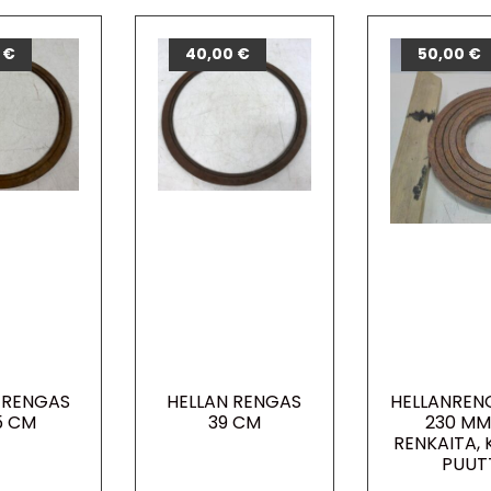
0
€
40,00
€
50,00
€
 RENGAS
HELLAN RENGAS
HELLANREN
5 CM
39 CM
230 MM
RENKAITA,
PUUT