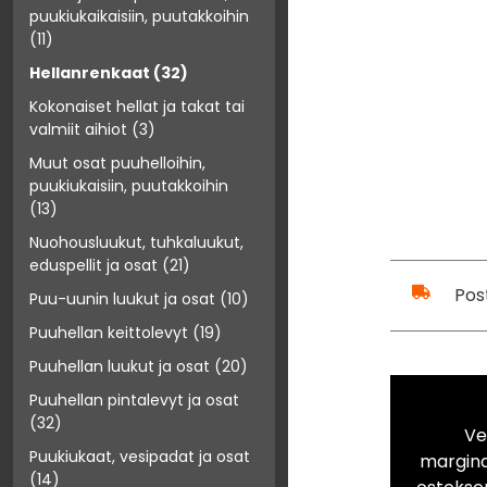
puukiukaikaisiin, puutakkoihin
(11)
Hellanrenkaat
(32)
Kokonaiset hellat ja takat tai
valmiit aihiot
(3)
Muut osat puuhelloihin,
puukiukaisiin, puutakkoihin
(13)
Nuohousluukut, tuhkaluukut,
eduspellit ja osat
(21)
Pos
Puu-uunin luukut ja osat
(10)
Puuhellan keittolevyt
(19)
Puuhellan luukut ja osat
(20)
Puuhellan pintalevyt ja osat
(32)
Ve
Puukiukaat, vesipadat ja osat
marginaa
(14)