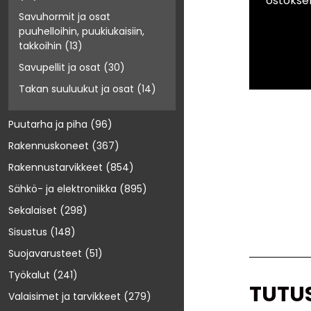
ostokse
Savuhormit ja osat
puuhelloihin, puukiukaisiin,
takkoihin
(13)
Savupellit ja osat
(30)
Takan suuluukut ja osat
(14)
Puutarha ja piha
(96)
Rakennuskoneet
(367)
Rakennustarvikkeet
(854)
Sähkö- ja elektroniikka
(895)
Sekalaiset
(298)
Sisustus
(148)
Suojavarusteet
(51)
Työkalut
(241)
TUTU
Valaisimet ja tarvikkeet
(279)