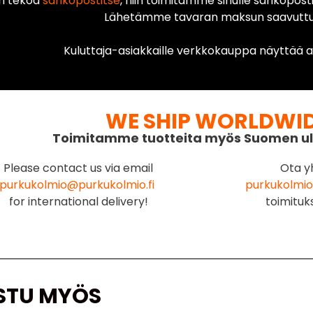
n tekoa
sähköpostitse
, niin toimitamme sinulle sähköposti
Lähetämme tavaran maksun saavuttua
Kuluttaja-asiakkaille verkkokauppa näyttää ai
WE SHIP WORLDWI
Toimitamme tuotteita myös Suomen ul
Please contact us via email
Ota y
purkukolmio@purkukolmio.fi
purkukolmio
for international delivery!
toimituk
STU MYÖS