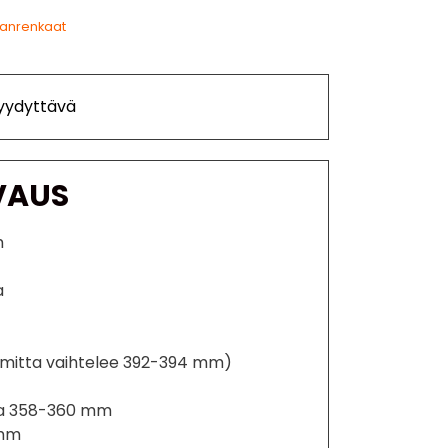
lanrenkaat
Tyydyttävä
VAUS
m
a
mitta vaihtelee 392-394 mm)
ta 358-360 mm
 mm