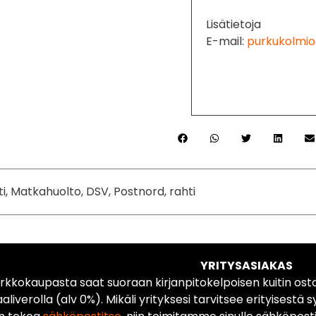
Lisätietoja
E-mail:
purkukolmio
ti, Matkahuolto, DSV, Postnord, rahti
YRITYSASIAKAS
rkkokaupasta saat suoraan kirjanpitokelpoisen kuitin ost
liverolla (alv 0%). Mikäli yrityksesi tarvitsee erityisestä s