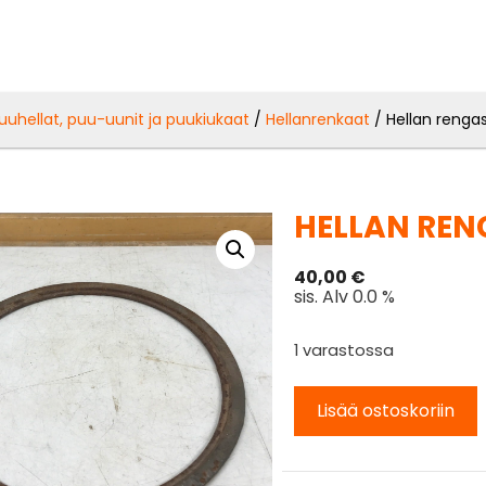
uuhellat, puu-uunit ja puukiukaat
/
Hellanrenkaat
/ Hellan renga
HELLAN REN
40,00
€
sis. Alv 0.0 %
1 varastossa
Lisää ostoskoriin