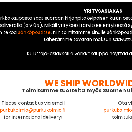
YRITYSASIAKAS
rkkokaupasta saat suoraan kirjanpitokelpoisen kuitin ost
liverolla (alv 0%). Mikäli yrityksesi tarvitsee erityisestä s
n tekoa
sähköpostitse
, niin toimitamme sinulle sähköposti
Lähetämme tavaran maksun saavuttua
Kuluttaja-asiakkaille verkkokauppa näyttää ai
WE SHIP WORLDWI
Toimitamme tuotteita myös Suomen ul
Please contact us via email
Ota y
purkukolmio@purkukolmio.fi
purkukolmio
for international delivery!
toimituk