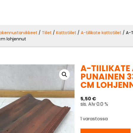
akennustarvikkeet
/
Tiilet
/
Kattotiilet
/
A-tiilikate kattotiilet
/ A-T
5 cm lohjennut
A-TIILIKATE
PUNAINEN 33
CM LOHJEN
5,50
€
sis. Alv 0.0 %
1 varastossa