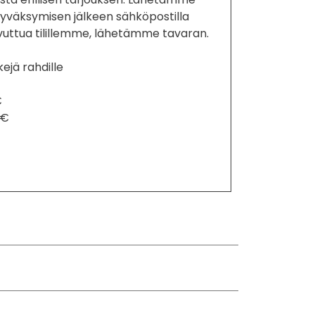
hyväksymisen jälkeen sähköpostilla
vuttua tilillemme, lähetämme tavaran.
ejä rahdille
€
 €