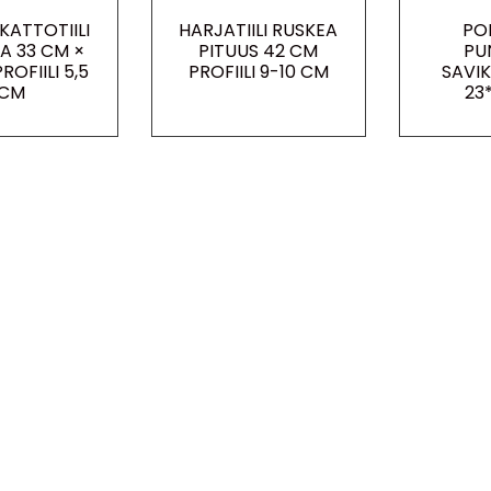
KATTOTIILI
HARJATIILI RUSKEA
PO
 33 CM ×
PITUUS 42 CM
PU
ROFIILI 5,5
PROFIILI 9-10 CM
SAVIK
CM
23