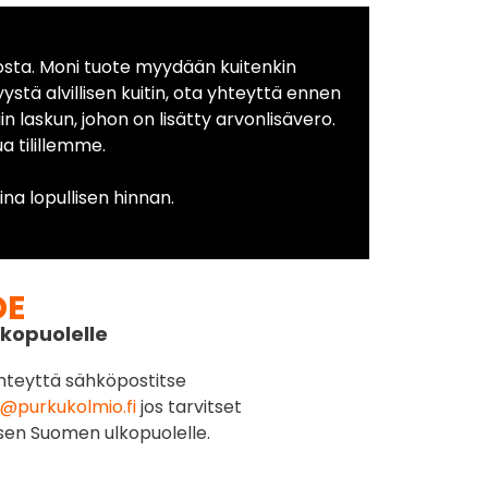
osta. Moni tuote myydään kuitenkin
yystä alvillisen kuitin, ota yhteyttä ennen
in laskun, johon on lisätty arvonlisävero.
 tilillemme.
na lopullisen hinnan.
DE
kopuolelle
hteyttä sähköpostitse
@purkukolmio.fi
jos tarvitset
sen Suomen ulkopuolelle.