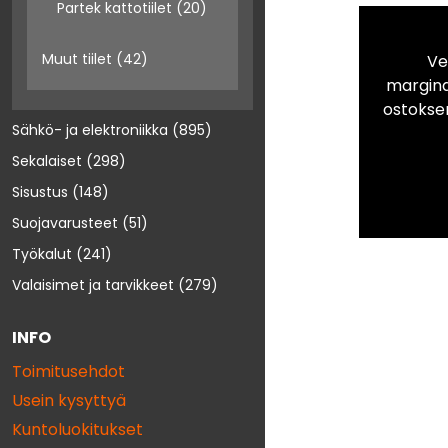
Partek kattotiilet
(20)
Muut tiilet
(42)
Ve
marginaa
ostokse
Sähkö- ja elektroniikka
(895)
Sekalaiset
(298)
Sisustus
(148)
Suojavarusteet
(51)
Työkalut
(241)
Valaisimet ja tarvikkeet
(279)
INFO
Toimitusehdot
Usein kysyttyä
Kuntoluokitukset