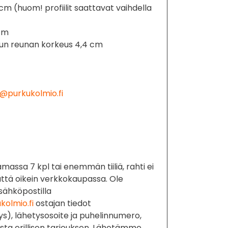
5 cm (huom! profiilit saattavat vaihdella
 cm
un reunan korkeus 4,4 cm
@purkukolmio.fi
amassa 7 kpl tai enemmän tiiliä, rahti ei
tä oikein verkkokaupassa. Ole
 sähköpostilla
olmio.fi
ostajan tiedot
tys), lähetysosoite ja puhelinnumero,
sta erillisen tarjouksen. Lähetämme