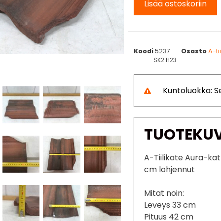
Lisää ostoskoriin
Koodi
5237
Osasto
A-ti
SK2 H23
Kuntoluokka: Se
TUOTEKU
A-Tiilikate Aura-katt
cm lohjennut
Mitat noin:
Leveys 33 cm
Pituus 42 cm