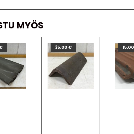
STU MYÖS
€
35,00
€
15,0