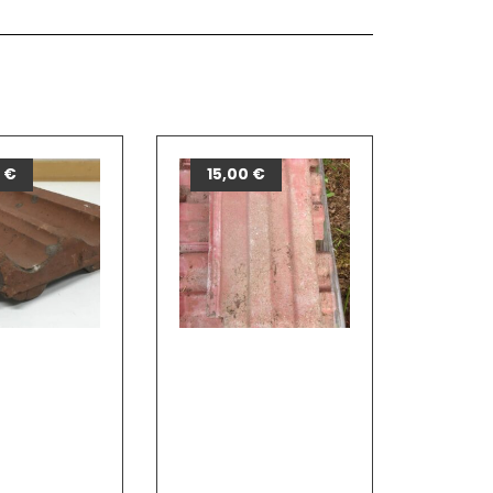
0
€
15,00
€