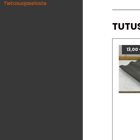
Tietosuojaseloste
TUTU
13,00