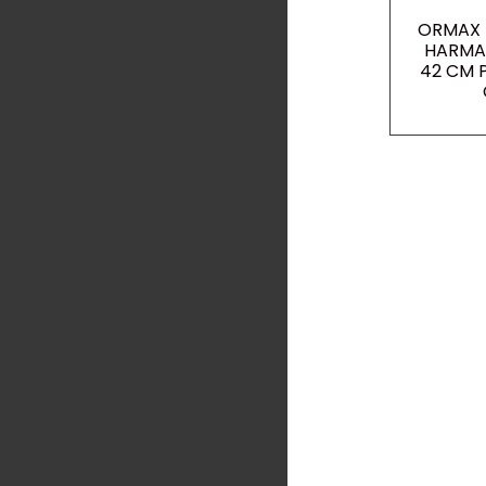
ORMAX 
HARMAA
42 CM P