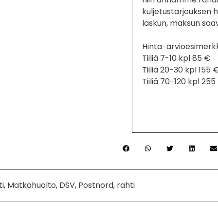
kuljetustarjouksen 
laskun, maksun saa
Hinta-arvioesimerkk
Tiiliä 7-10 kpl 85 €
Tiiliä 20-30 kpl 155 
Tiiliä 70-120 kpl 255
ti, Matkahuolto, DSV, Postnord, rahti