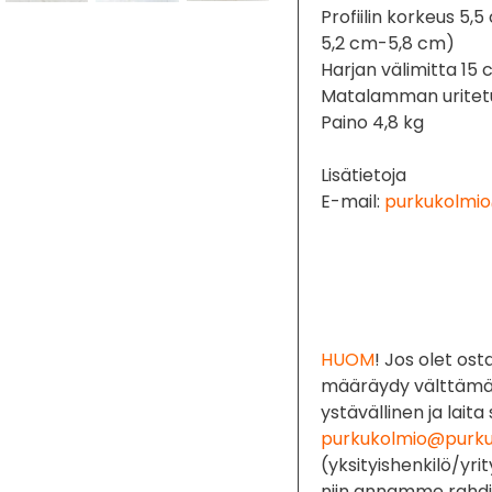
Profiilin korkeus 5,
5,2 cm-5,8 cm)
Harjan välimitta 15
Matalamman uritet
Paino 4,8 kg
Lisätietoja
E-mail:
purkukolmio
HUOM
! Jos olet ost
määräydy välttämät
ystävällinen ja laita
purkukolmio@purkuk
(yksityishenkilö/yri
niin annamme rahdi