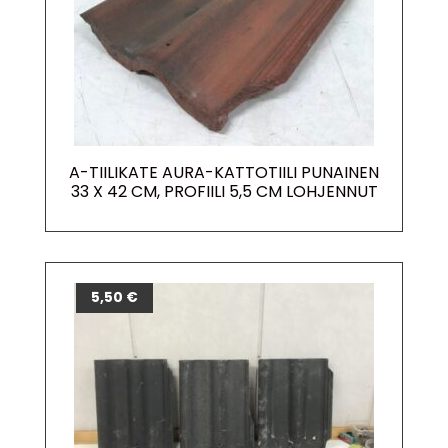
A-TIILIKATE AURA-KATTOTIILI PUNAINEN
33 X 42 CM, PROFIILI 5,5 CM LOHJENNUT
5,50
€