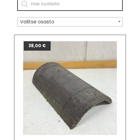
Valitse osasto
38,00
€