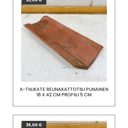
35,00
€
A-TIILIKATE REUNAKATTOTIILI PUNAINEN
18 X 42 CM PROFIILI 5 CM
35,00
€