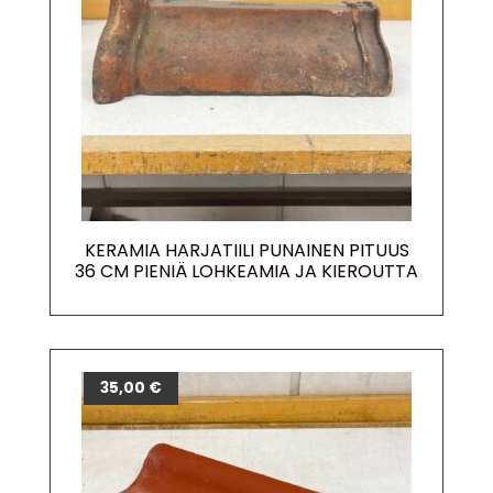
KERAMIA HARJATIILI PUNAINEN PITUUS
36 CM PIENIÄ LOHKEAMIA JA KIEROUTTA
35,00
€