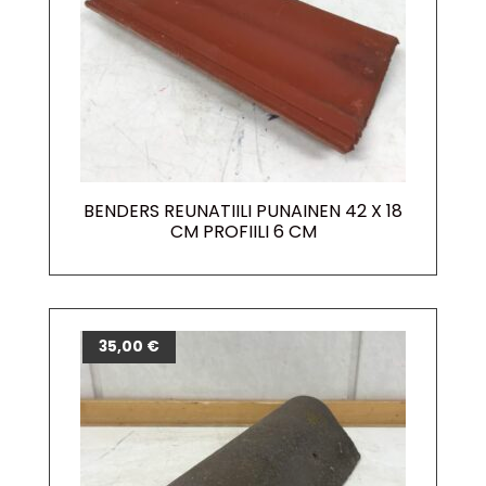
BENDERS REUNATIILI PUNAINEN 42 X 18
CM PROFIILI 6 CM
35,00
€