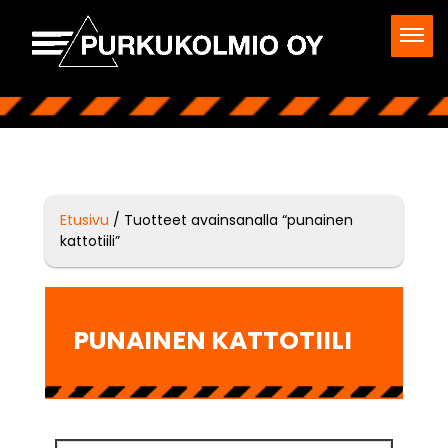
Etusivu
/ Tuotteet avainsanalla “punainen
kattotiili”
PUNAINEN KATTOTIILI