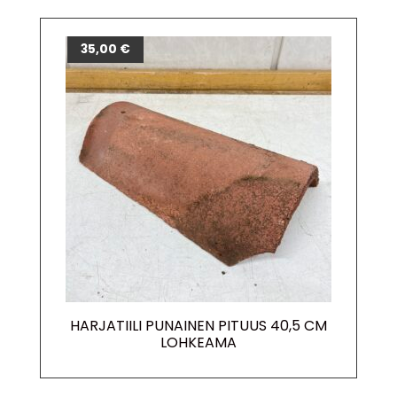
35,00
€
HARJATIILI PUNAINEN PITUUS 40,5 CM
LOHKEAMA