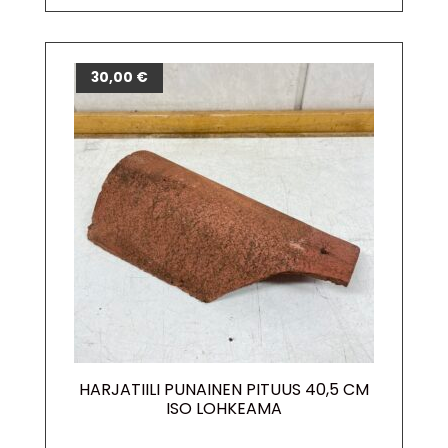
30,00
€
HARJATIILI PUNAINEN PITUUS 40,5 CM
ISO LOHKEAMA