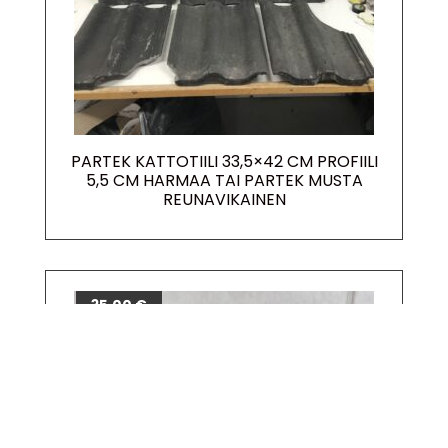
PARTEK KATTOTIILI 33,5×42 CM PROFIILI
5,5 CM HARMAA TAI PARTEK MUSTA
REUNAVIKAINEN
35,00
€