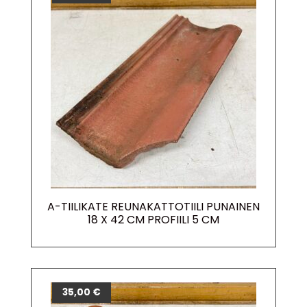
A-TIILIKATE REUNAKATTOTIILI PUNAINEN
18 X 42 CM PROFIILI 5 CM
35,00
€