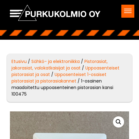
Etusivu
/
Sähkö- ja elektroniikka
/
Pistorasiat,
jakorasiat, valokatkaisijat ja osat
/
Uppoasenteiset
pistorasiat ja osat
/
Upposenteiset 1-osaiset
pistorasiat ja pistorasiakannet
/ 1-osainen
maadoitettu uppoasenteinen pistorasian kansi
100475