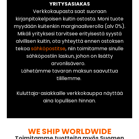
YRITYSASIAKAS
Verkkokaupasta saat suoraan
kirjanpitokelpoisen kuitin ostosta. Moni tuote
myydään kuitenkin marginaaliverolla (alv 0%).
Mikäli yrityksesi tarvitsee erityisestä syystä
alvillisen kuitin, ota yhteyttä ennen ostoksen
tekoa
sähköpostitse
, niin toimitamme sinulle
sähköpostiin laskun, johon on lisätty
arvonlisävero.
Lähetämme tavaran maksun saavuttua
tilillemme.
Kuluttaja-asiakkaille verkkokauppa näyttää
aina lopullisen hinnan.
WE SHIP WORLDWIDE
Toimitamme tuotteita myös Suomen