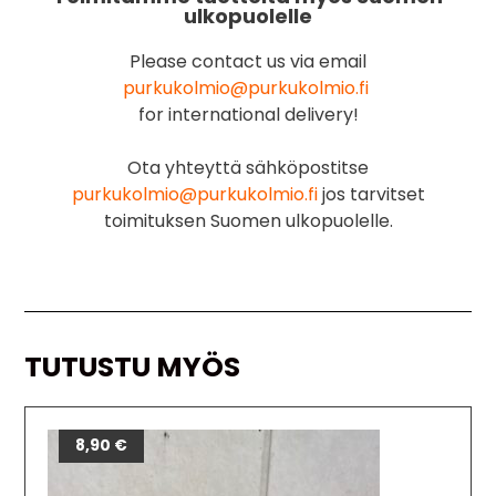
ulkopuolelle
Please contact us via email
purkukolmio@purkukolmio.fi
for international delivery!
Ota yhteyttä sähköpostitse
purkukolmio@purkukolmio.fi
jos tarvitset
toimituksen Suomen ulkopuolelle.
TUTUSTU MYÖS
8,90
€