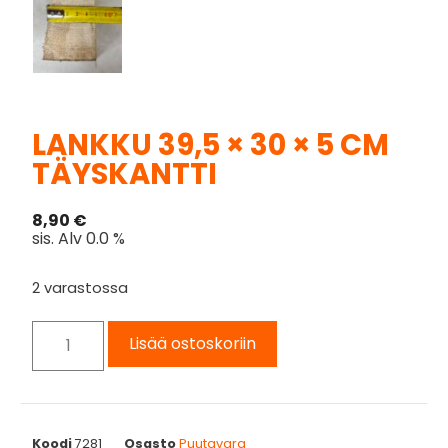
LANKKU 39,5 × 30 × 5 CM
TÄYSKANTTI
8,90
€
sis. Alv 0.0 %
2 varastossa
Lisää ostoskoriin
Koodi
7281
Osasto
Puutavara