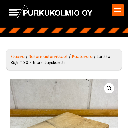
Etusivu
/
Rakennustarvikkeet
/
Puutavara
/ Lankku
39,5 × 30 × 5 cm täyskantti