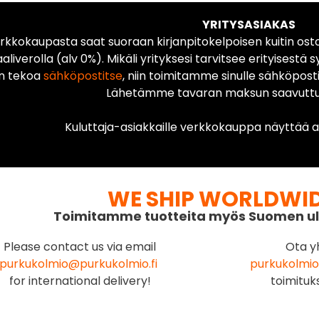
YRITYSASIAKAS
rkkokaupasta saat suoraan kirjanpitokelpoisen kuitin ost
liverolla (alv 0%). Mikäli yrityksesi tarvitsee erityisestä s
n tekoa
sähköpostitse
, niin toimitamme sinulle sähköposti
Lähetämme tavaran maksun saavuttua
Kuluttaja-asiakkaille verkkokauppa näyttää ai
WE SHIP WORLDWI
Toimitamme tuotteita myös Suomen ul
Please contact us via email
Ota y
purkukolmio@purkukolmio.fi
purkukolmio
for international delivery!
toimituk