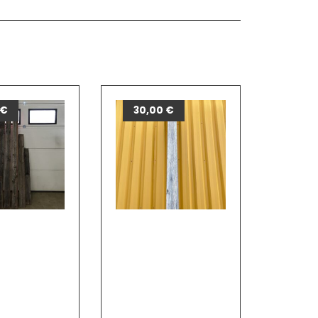
€
30,00
€