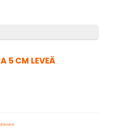
A 5 CM LEVEÄ
utavara