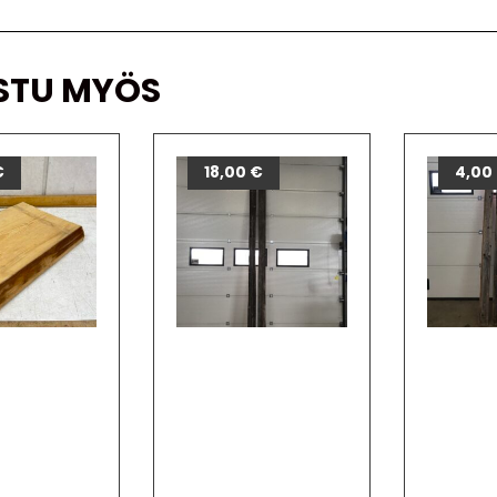
STU MYÖS
€
18,00
€
4,00