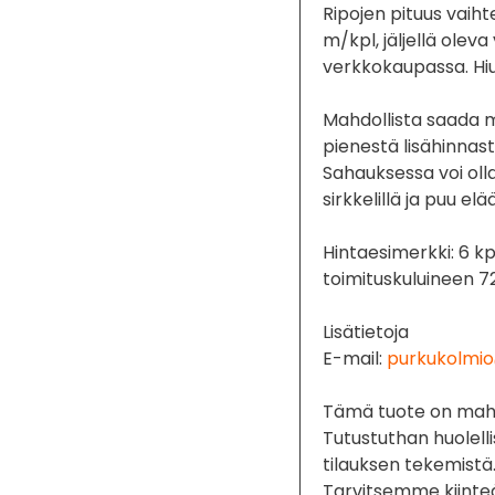
Ripojen pituus vaih
m/kpl, jäljellä ole
verkkokaupassa. Hi
Mahdollista saada
pienestä lisähinnas
Sahauksessa voi olla
sirkkelillä ja puu el
Hintaesimerkki: 6 k
toimituskuluineen 7
Lisätietoja
E-mail:
purkukolmio
Tämä tuote on mahdo
Tutustuthan huolell
tilauksen tekemistä
Tarvitsemme kiinte