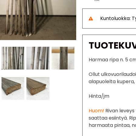
Kuntoluokka: 
TUOTEKU
Harmaa ripa n. 5 c
Ollut ulkovuorilaudo
alapuolelta kupera, 
Hinta/jm
Huom!
Rivan leveys 
saattaa esiintyä. Ri
harmaata pintaa, na