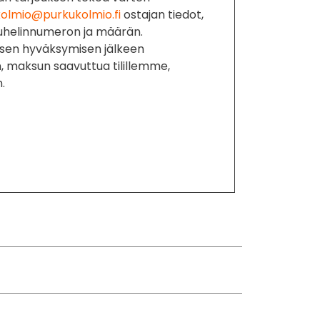
olmio@purkukolmio.fi
ostajan tiedot,
puhelinnumeron ja määrän.
sen hyväksymisen jälkeen
n, maksun saavuttua tilillemme,
.