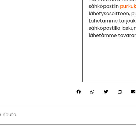
sähköpostiin
purkuk
lähetysosoitteen, 
Lähetämme tarjouk
sähköpostilla lasku
lähetämme tavaran
n nouto