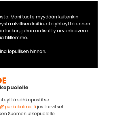
osta. Moni tuote myydään kuitenkin
yystä alvillisen kuitin, ota yhteyttä ennen
in laskun, johon on lisätty arvonlisävero.
 tilillemme.
na lopullisen hinnan.
DE
kopuolelle
hteyttä sähköpostitse
@purkukolmio.fi
jos tarvitset
sen Suomen ulkopuolelle.