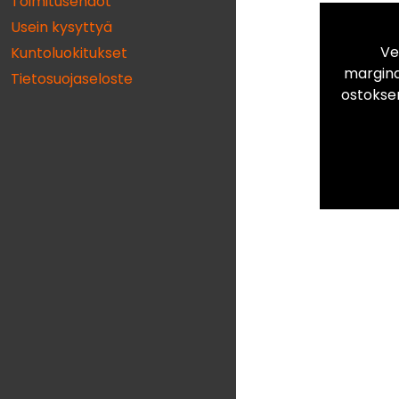
Toimitusehdot
Usein kysyttyä
Ve
Kuntoluokitukset
marginaa
Tietosuojaseloste
ostokse