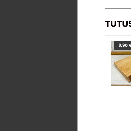
TUTU
8,90