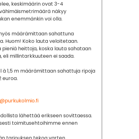
telee, keskimäärin ovat 3-4
va vähimäismetrimäärä näkyy
ukan enemmänkin voi olla.
 myös määrämittaan sahattuna
ta. Huom! Koko lauta veloitetaan.
 pieniä heittoja, koska lauta sahataan
ää, eli millintarkkuuteen ei saada.
pl à 1,5 m määrämittaan sahattuja ripoja
2 euroa.
@purkukolmio.fi
llista lähettää erikseen sovittaessa.
isesti toimitusehtoihimme ennen
.
än tarjouksen tekoa varten