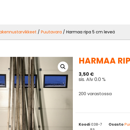
akennustarvikkeet
/
Puutavara
/ Harmaa ripa 5 cm leveä
HARMAA RIP
3,50
€
sis. Alv 0.0 %
200 varastossa
Koodi
038-7
Osasto
Pu
RA