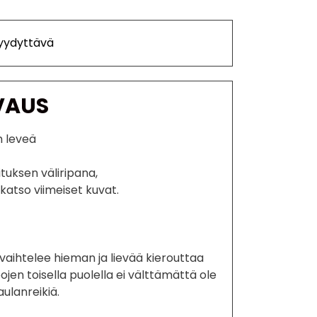
Tyydyttävä
VAUS
m leveä
ituksen väliripana,
katso viimeiset kuvat.
vaihtelee hieman ja lievää kierouttaa
pojen toisella puolella ei välttämättä ole
ulanreikiä.