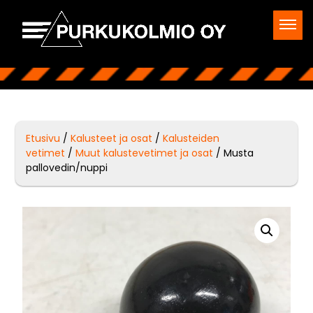
Etusivu
/
Kalusteet ja osat
/
Kalusteiden
vetimet
/
Muut kalustevetimet ja osat
/ Musta
pallovedin/nuppi