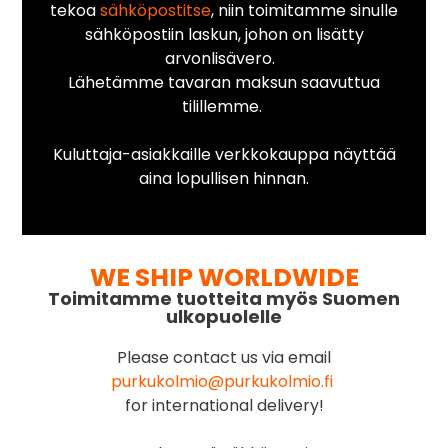
tekoa
sähköpostitse
, niin toimitamme sinulle
sähköpostiin laskun, johon on lisätty
arvonlisävero.
Lähetämme tavaran maksun saavuttua
tilillemme.
Kuluttaja-asiakkaille verkkokauppa näyttää
aina lopullisen hinnan.
WE SHIP WORLDWIDE
Toimitamme tuotteita myös Suomen
ulkopuolelle
Please contact us via email
purkukolmio@purkukolmio.fi
for international delivery!