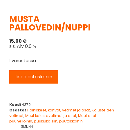
MUSTA
PALLOVEDIN/NUPPI
15,00
€
sis. Alv 0.0 %
1 varastossa
Lisää ostoskoriin
Koodi
4372
Osastot
Painikkeet, kahvat, vetimet ja osat
,
Kalusteiden
vetimet
,
Muut kalustevetimet ja osat
,
Muut osat
puuhelloihin, puukiukaisiin, puutakkoihin
SML H4