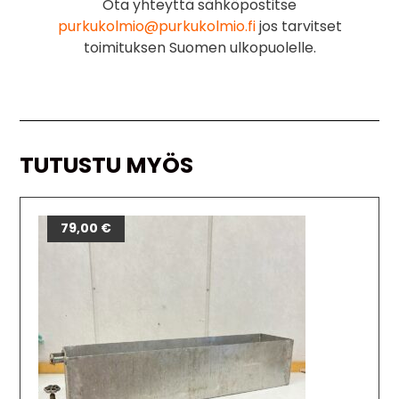
Ota yhteyttä sähköpostitse
purkukolmio@purkukolmio.fi
jos tarvitset
toimituksen Suomen ulkopuolelle.
TUTUSTU MYÖS
79,00
€