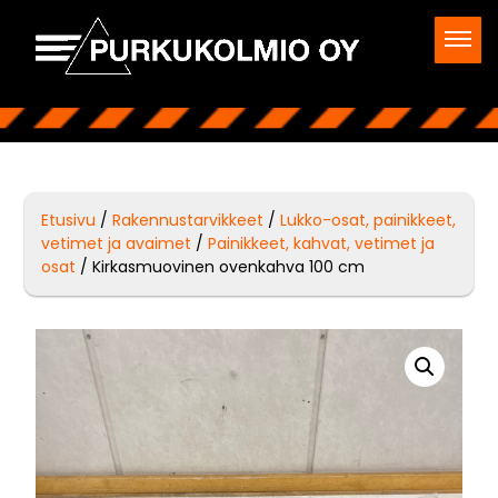
Etusivu
/
Rakennustarvikkeet
/
Lukko-osat, painikkeet,
vetimet ja avaimet
/
Painikkeet, kahvat, vetimet ja
osat
/ Kirkasmuovinen ovenkahva 100 cm