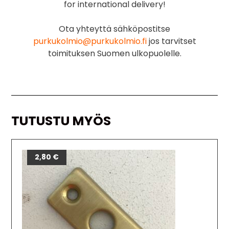
for international delivery!
Ota yhteyttä sähköpostitse
purkukolmio@purkukolmio.fi
jos tarvitset
toimituksen Suomen ulkopuolelle.
TUTUSTU MYÖS
2,80
€