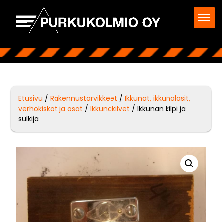
Etusivu
/
Rakennustarvikkeet
/
Ikkunat, ikkunalasit,
verhokiskot ja osat
/
Ikkunakilvet
/ Ikkunan kilpi ja
sulkija