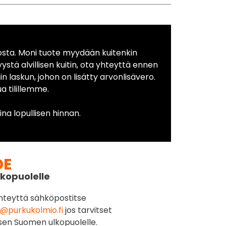
osta. Moni tuote myydään kuitenkin
yystä alvillisen kuitin, ota yhteyttä ennen
in laskun, johon on lisätty arvonlisävero.
 tilillemme.
na lopullisen hinnan.
DE
kopuolelle
hteyttä sähköpostitse
@purkukolmio.fi
jos tarvitset
sen Suomen ulkopuolelle.