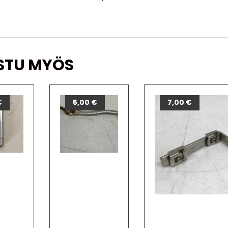
STU MYÖS
€
5,00
€
7,00
€