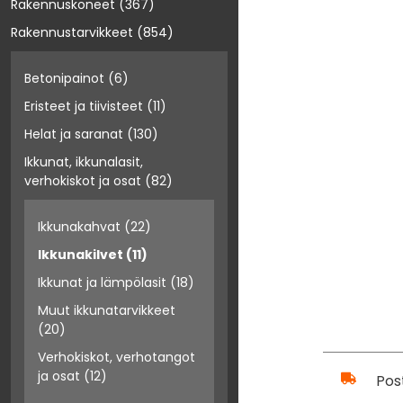
Rakennuskoneet
(367)
Rakennustarvikkeet
(854)
Betonipainot
(6)
Eristeet ja tiivisteet
(11)
Helat ja saranat
(130)
Ikkunat, ikkunalasit,
verhokiskot ja osat
(82)
Ikkunakahvat
(22)
Ikkunakilvet
(11)
Ikkunat ja lämpölasit
(18)
Muut ikkunatarvikkeet
(20)
Verhokiskot, verhotangot
ja osat
(12)
Pos