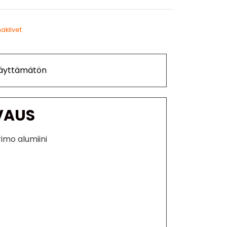
nakilvet
Käyttämätön
VAUS
rimo alumiini