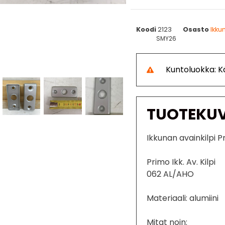
Koodi
2123
Osasto
Ikku
SMY26
Kuntoluokka: 
TUOTEKU
Ikkunan avainkilpi P
Primo Ikk. Av. Kilpi
062 AL/AHO
Materiaali: alumiini
Mitat noin: