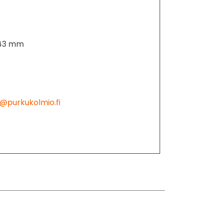
i 43 mm
@purkukolmio.fi