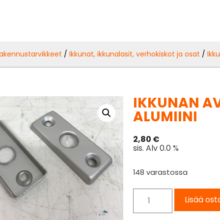
akennustarvikkeet
/
Ikkunat, ikkunalasit, verhokiskot ja osat
/
Ikk
IKKUNAN AV
ALUMIINI
2,80
€
sis. Alv 0.0 %
148 varastossa
Lisää ost