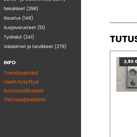
Sekalaiset
(298)
Sisustus
(148)
Suojavarusteet
(51)
TUTU
Työkalut
(241)
Valaisimet ja tarvikkeet
(279)
2,80
INFO
Toimitusehdot
Usein kysyttyä
Kuntoluokitukset
Tietosuojaseloste