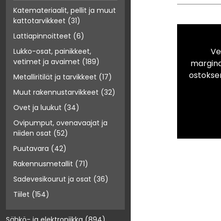
Katemateriaalit, pellit ja muut
kattotarvikkeet
(31)
Lattiapinnoitteet
(6)
Ve
Lukko-osat, painikkeet,
vetimet ja avaimet
(189)
marginaa
ostokse
Metalliritilät ja tarvikkeet
(17)
Muut rakennustarvikkeet
(32)
Ovet ja luukut
(34)
Ovipumput, ovenavaajat ja
niiden osat
(52)
Puutavara
(42)
Rakennusmetallit
(71)
Sadevesikourut ja osat
(36)
Tiilet
(154)
Sähkö- ja elektroniikka
(894)