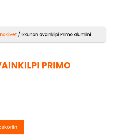
unakilvet
/ Ikkunan avainkilpi Primo alumiini
AINKILPI PRIMO
oskoriin