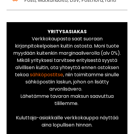
Posti, Matkahuolto, DSV, Postnord, rahti
YRITYSASIAKAS
Verkkokaupasta saat suoraan
kirjanpitokelpoisen kuitin ostosta. Moni tuote
myydään kuitenkin marginaaliverolla (alv 0%).
Mikäli yrityksesi tarvitsee erityisestä syystä
alvillisen kuitin, ota yhteyttä ennen ostoksen
tekoa
sähköpostitse
, niin toimitamme sinulle
sähköpostiin laskun, johon on lisätty
arvonlisävero.
Lähetämme tavaran maksun saavuttua
tilillemme.
Kuluttaja-asiakkaille verkkokauppa näyttää
aina lopullisen hinnan.