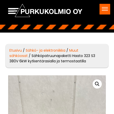
Etusivu
/
Sähkö- ja elektroniikka
/
Muut
sähköosat
/ Sähköpatruunapaketti Haato 323 S3
380V 6kW kytkentärasialla ja termostaatilla