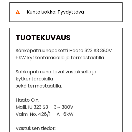
Kuntoluokka: Tyydyttävä
TUOTEKUVAUS
Sähköpatruunapaketti Haato 323 S3 380V
6kW kytkentärasialla ja termostaatilla
Sähköpatruuna Loval vastuksella ja
kytkentärasialla
sekä termostaatilla.
Haato O.Y.
Malli. IU 323 S3 3∼ 380V
Valm. No. 426/1 A 6kW
Vastuksen tiedot: