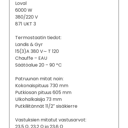
Loval
6000 W
380/220 V
871 UKT 3
Termostaatin tiedot:
Landis & Gyr
15(3)A 380 V∼ T 120
Chauffe – EAU
Säätöalue 20 – 90 ºC
Patruunan mitat noin:
Kokonaispituus 730 mm
Putkiosan pituus 605 mm
Ulkohalkaisija 73 mm
Putkiliitännät 11/2″ sisäkierre
Vastuksien mitatut vastusarvot:
23,5 Ω, 23,2 Ω ja 23,6 Ω