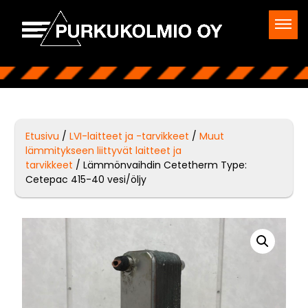
Etusivu
/
LVI-laitteet ja -tarvikkeet
/
Muut
lämmitykseen liittyvät laitteet ja
tarvikkeet
/ Lämmönvaihdin Cetetherm Type:
Cetepac 415-40 vesi/öljy