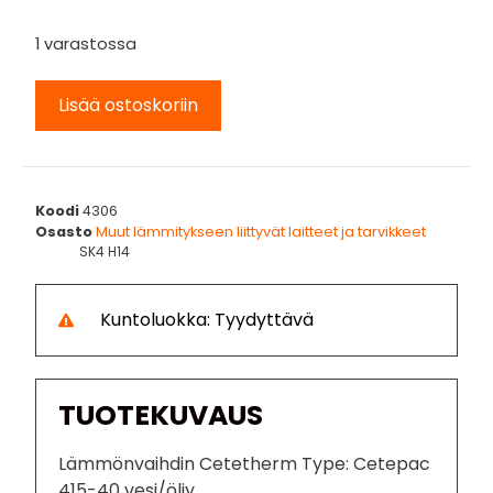
1 varastossa
Lisää ostoskoriin
Koodi
4306
Osasto
Muut lämmitykseen liittyvät laitteet ja tarvikkeet
SK4 H14
Kuntoluokka: Tyydyttävä
TUOTEKUVAUS
Lämmönvaihdin Cetetherm Type: Cetepac
415-40 vesi/öljy