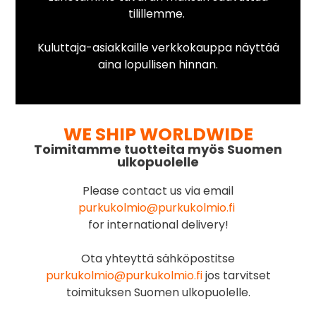
tilillemme.
Kuluttaja-asiakkaille verkkokauppa näyttää
aina lopullisen hinnan.
WE SHIP WORLDWIDE
Toimitamme tuotteita myös Suomen
ulkopuolelle
Please contact us via email
purkukolmio@purkukolmio.fi
for international delivery!
Ota yhteyttä sähköpostitse
purkukolmio@purkukolmio.fi
jos tarvitset
toimituksen Suomen ulkopuolelle.