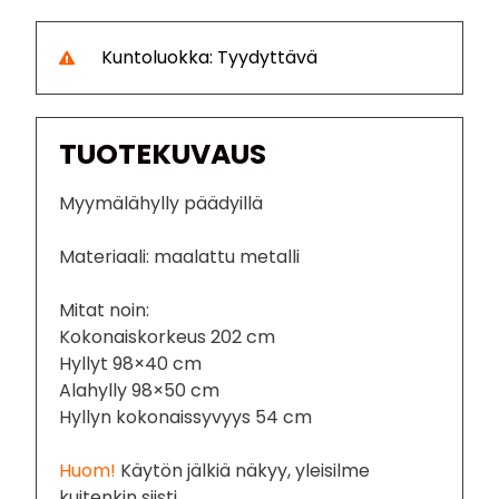
Kuntoluokka: Tyydyttävä
TUOTEKUVAUS
Myymälähylly päädyillä
Materiaali: maalattu metalli
Mitat noin:
Kokonaiskorkeus 202 cm
Hyllyt 98×40 cm
Alahylly 98×50 cm
Hyllyn kokonaissyvyys 54 cm
Huom!
Käytön jälkiä näkyy, yleisilme
kuitenkin siisti.