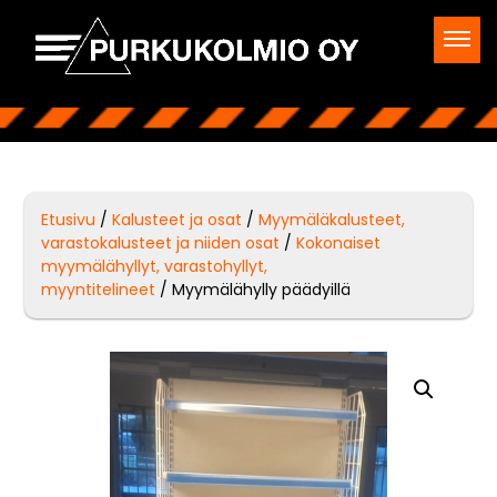
Etusivu
/
Kalusteet ja osat
/
Myymäläkalusteet,
varastokalusteet ja niiden osat
/
Kokonaiset
myymälähyllyt, varastohyllyt,
myyntitelineet
/ Myymälähylly päädyillä