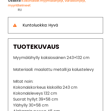
Osasto
Kokonaiset myymälähyllyt, varastohyllyt,
myyntitelineet
RU
Kuntoluokka: Hyvä
TUOTEKUVAUS
Myymälähylly kaksiosainen 243×132 cm
Materiaali: maalattu metalli ja kalustelevy
Mitat noin:
Kokonaiskorkeus kiskoilla 243 cm
Kokonaisleveys 132 cm
Suorat hyllyt 39×58 cm
Ylähylly 30×58 cm