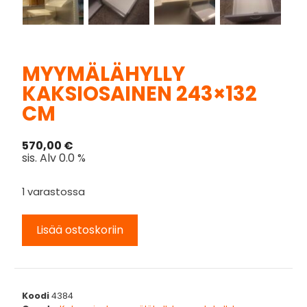
MYYMÄLÄHYLLY
KAKSIOSAINEN 243×132
CM
570,00
€
sis. Alv 0.0 %
1 varastossa
Lisää ostoskoriin
Koodi
4384