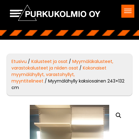
Etusivu
/
Kalusteet ja osat
/
Myymäläkalusteet,
varastokalusteet ja niiden osat
/
Kokonaiset
myymälähyllyt, varastohyllyt,
myyntitelineet
/ Myymälähylly kaksiosainen 243×132
cm