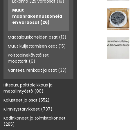
Lokomo 325 varaosat
(19)
Muut
maanrakennuskoneid
en varaosat
(26)
Maatalouskoneiden osat
(13)
Muut kuljettamisen osat
(15)
Polttoainekäyttöiset
moottorit
(6)
Vanteet, renkaat ja osat
(33)
Hitsaus, polttoleikkaus ja
metallintyöstö
(80)
Kalusteet ja osat
(552)
Kiinnitystarvikkeet
(737)
Kodinkoneet ja toimistokoneet
(285)