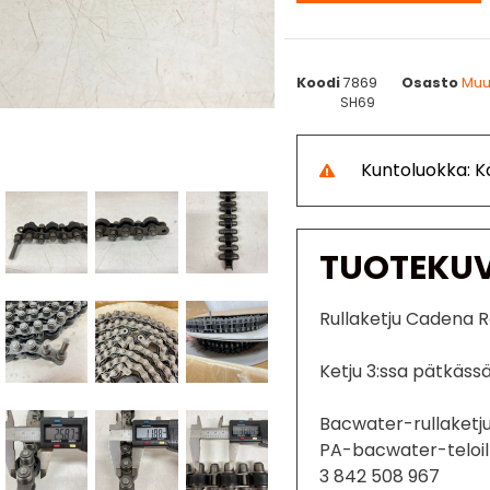
Koodi
7869
Osasto
Muu
SH69
Kuntoluokka: 
TUOTEKU
Rullaketju Cadena 
Ketju 3:ssa pätkäss
Bacwater-rullaketj
PA-bacwater-teloil
3 842 508 967