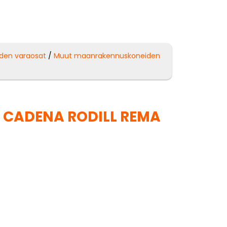
den varaosat
/
Muut maanrakennuskoneiden
 CADENA RODILL REMA