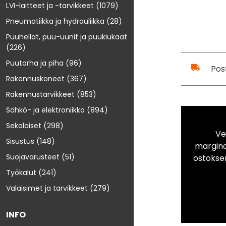
LVI-laitteet ja -tarvikkeet
(1079)
Pneumatiikka ja hydrauliikka
(28)
Puuhellat, puu-uunit ja puukiukaat
(226)
Puutarha ja piha
(96)
Pos
Rakennuskoneet
(367)
Rakennustarvikkeet
(853)
Sähkö- ja elektroniikka
(894)
Sekalaiset
(298)
Ve
Sisustus
(148)
marginaa
Suojavarusteet
(51)
ostokse
Työkalut
(241)
Valaisimet ja tarvikkeet
(279)
INFO