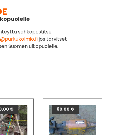
DE
kopuolelle
hteyttä sähköpostitse
@purkukolmio.fi
jos tarvitset
sen Suomen ulkopuolelle.
0,00
€
60,00
€