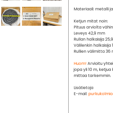
Materiaali: metalli j
Ketjun mitat noin:
Pituus arviolta väh
Leveys 42,9 mm
Rullan halkaisija 25
Välilenkin halkaisija
Rullien välimitta 3
Huom!
Arvioitu yhte
jopa yli 10 m, ketju
mittaa tarkemmin.
Lisätietoja
E-mail:
purkukolmio