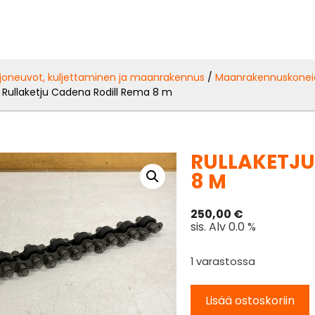
joneuvot, kuljettaminen ja maanrakennus
/
Maanrakennuskonei
 Rullaketju Cadena Rodill Rema 8 m
RULLAKETJU
8 M
250,00
€
sis. Alv 0.0 %
1 varastossa
Lisää ostoskoriin