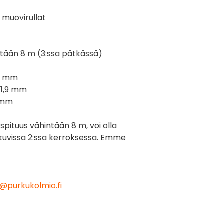
a muovirullat
intään 8 m (3:ssa pätkässä)
,9 mm
 11,9 mm
6 mm
ispituus vähintään 8 m, voi olla
a kuvissa 2:ssa kerroksessa. Emme
@purkukolmio.fi