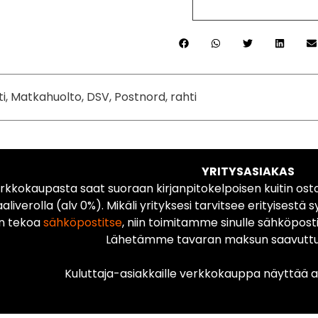
ti, Matkahuolto, DSV, Postnord, rahti
YRITYSASIAKAS
rkkokaupasta saat suoraan kirjanpitokelpoisen kuitin ost
liverolla (alv 0%). Mikäli yrityksesi tarvitsee erityisestä s
n tekoa
sähköpostitse
, niin toimitamme sinulle sähköposti
Lähetämme tavaran maksun saavuttua
Kuluttaja-asiakkaille verkkokauppa näyttää ai