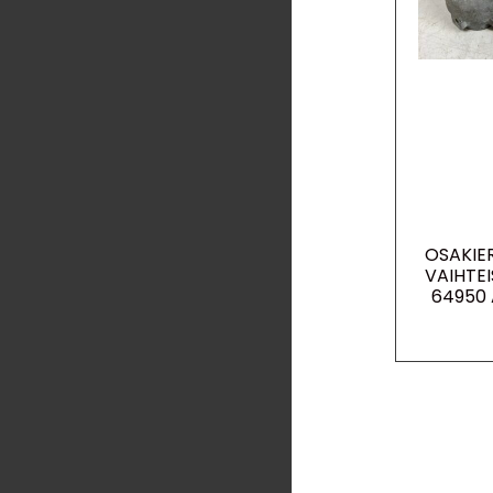
OSAKIE
VAIHTE
64950 