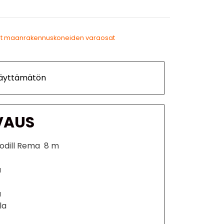
t maanrakennuskoneiden varaosat
Käyttämätön
VAUS
Rodill Rema 8 m
ä
u
la