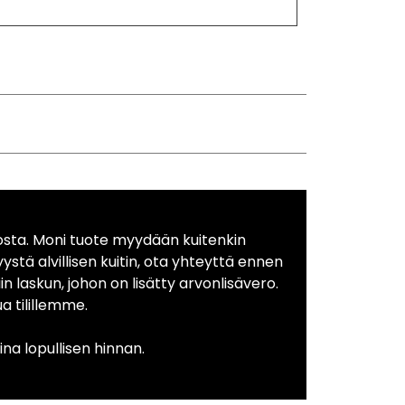
osta. Moni tuote myydään kuitenkin
yystä alvillisen kuitin, ota yhteyttä ennen
in laskun, johon on lisätty arvonlisävero.
 tilillemme.
na lopullisen hinnan.