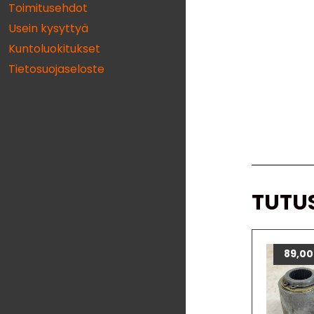
Toimitusehdot
Usein kysyttyä
Kuntoluokitukset
Tietosuojaseloste
TUTU
89,0