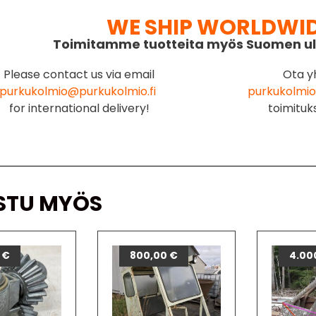
WE SHIP WORLDWI
Toimitamme tuotteita myös Suomen ul
Please contact us via email
Ota y
purkukolmio@purkukolmio.fi
purkukolmio
for international delivery!
toimituk
STU MYÖS
0
€
800,00
€
4.00