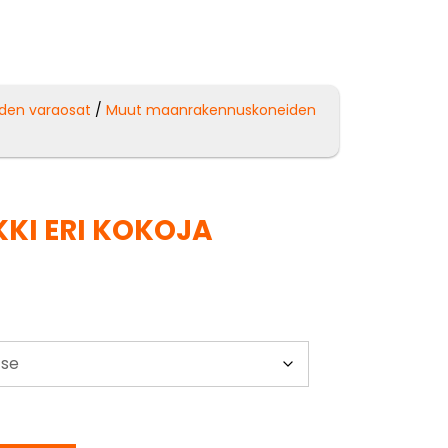
den varaosat
/
Muut maanrakennuskoneiden
KKI ERI KOKOJA