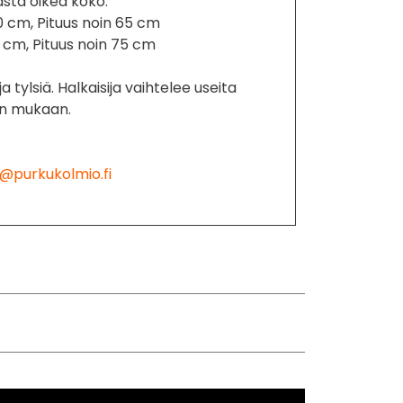
sta oikea koko:
0 cm, Pituus noin 65 cm
1 cm, Pituus noin 75 cm
 tylsiä. Halkaisija vaihtelee useita
en mukaan.
@purkukolmio.fi