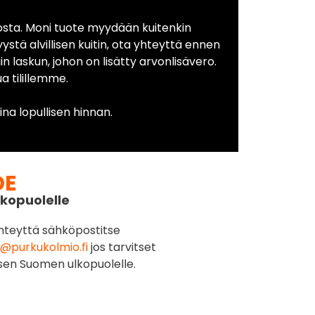
osta. Moni tuote myydään kuitenkin
yystä alvillisen kuitin, ota yhteyttä ennen
in laskun, johon on lisätty arvonlisävero.
 tilillemme.
na lopullisen hinnan.
DE
kopuolelle
hteyttä sähköpostitse
@purkukolmio.fi
jos tarvitset
sen Suomen ulkopuolelle.