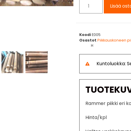
Lisää ost
Koodi
E005
Osastot
Piikkauskoneen piik
H
Kuntoluokka: Se
TUOTEKU
Rammer piikki eri k
Hinta/kpl