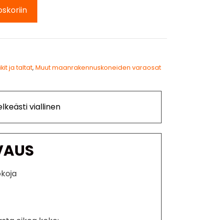
oskoriin
it ja taltat
,
Muut maanrakennuskoneiden varaosat
lkeästi viallinen
VAUS
okoja