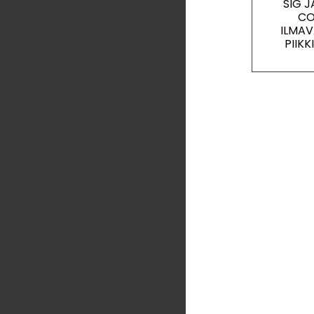
SIG J
C
ILMA
PIIKK