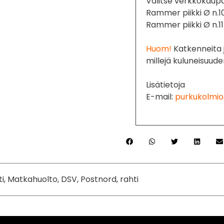
Valitse verkkokaupa
Rammer piikki Ø n.1
Rammer piikki Ø n.1
Huom!
Katkenneita ja
millejä kuluneisuud
Lisätietoja
E-mail:
purkukolmio
ti, Matkahuolto, DSV, Postnord, rahti