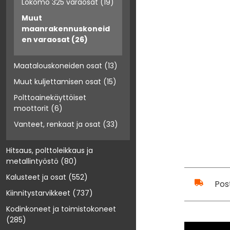
Lokomo 325 varaosat
(19)
Muut
maanrakennuskoneid
en varaosat
(26)
Maatalouskoneiden osat
(13)
Muut kuljettamisen osat
(15)
Polttoainekäyttöiset
moottorit
(6)
Vanteet, renkaat ja osat
(33)
Hitsaus, polttoleikkaus ja
metallintyöstö
(80)
Kalusteet ja osat
(552)
Pos
Kiinnitystarvikkeet
(737)
Kodinkoneet ja toimistokoneet
(285)