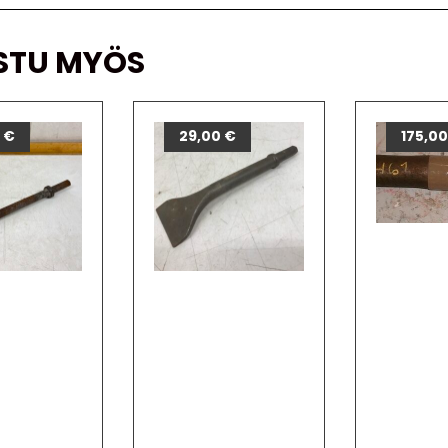
STU MYÖS
0
€
29,00
€
175,0