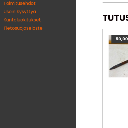
Toimitusehdot
Usein kysyttyä
TUTU
Kuntoluokitukset
Tietosuojaseloste
50,0