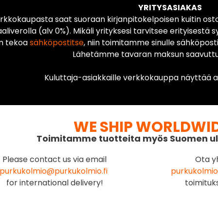
YRITYSASIAKAS
rkkokaupasta saat suoraan kirjanpitokelpoisen kuitin ost
liverolla (alv 0%). Mikäli yrityksesi tarvitsee erityisestä s
n tekoa
sähköpostitse
, niin toimitamme sinulle sähköposti
Lähetämme tavaran maksun saavuttua
Kuluttaja-asiakkaille verkkokauppa näyttää ai
WE SHIP WORLDWI
Toimitamme tuotteita myös Suomen ul
Please contact us via email
Ota y
purkukolmio@purkukolmio.fi
purkukolmio
for international delivery!
toimituk