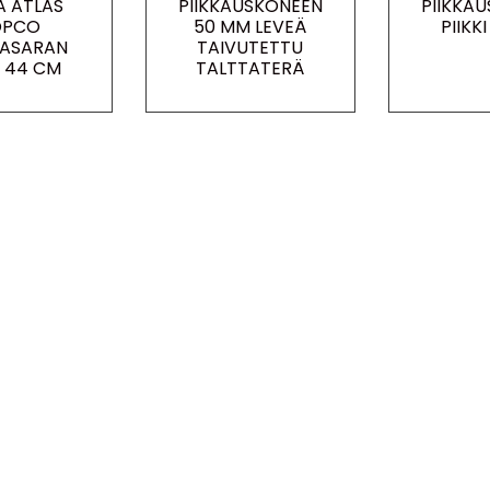
A ATLAS
PIIKKAUSKONEEN
PIIKKA
OPCO
50 MM LEVEÄ
PIIKK
VASARAN
TAIVUTETTU
I 44 CM
TALTTATERÄ