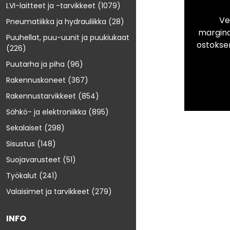
LVI-laitteet ja -tarvikkeet
(1079)
Ve
Pneumatiikka ja hydrauliikka
(28)
marginaa
Puuhellat, puu-uunit ja puukiukaat
ostokse
(226)
Puutarha ja piha
(96)
Rakennuskoneet
(367)
Rakennustarvikkeet
(854)
Sähkö- ja elektroniikka
(895)
Sekalaiset
(298)
Sisustus
(148)
Suojavarusteet
(51)
Työkalut
(241)
Valaisimet ja tarvikkeet
(279)
INFO