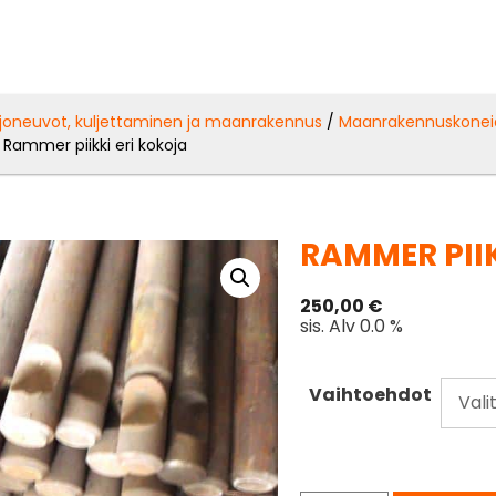
joneuvot, kuljettaminen ja maanrakennus
/
Maanrakennuskonei
 Rammer piikki eri kokoja
RAMMER PII
250,00
€
sis. Alv 0.0 %
Vaihtoehdot