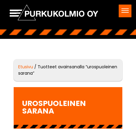
Etusivu
/ Tuotteet avainsanalla “urospuoleinen
sarana”
UROSPUOLEINEN
SARANA