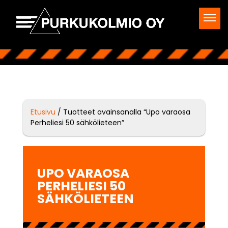
Etusivu
/ Tuotteet avainsanalla “Upo varaosa
Perheliesi 50 sähkölieteen”
UPO VARAOSA
PERHELIESI 50
SÄHKÖLIETEEN