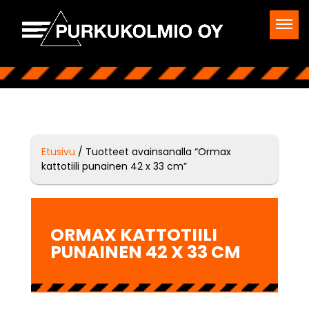
Etusivu
/ Tuotteet avainsanalla “Ormax
kattotiili punainen 42 x 33 cm”
ORMAX KATTOTIILI
PUNAINEN 42 X 33 CM