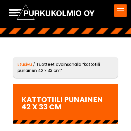
Etusivu
/ Tuotteet avainsanalla “kattotiili
punainen 42 x 33 cm”
KATTOTIILI PUNAINEN
42 X 33 CM