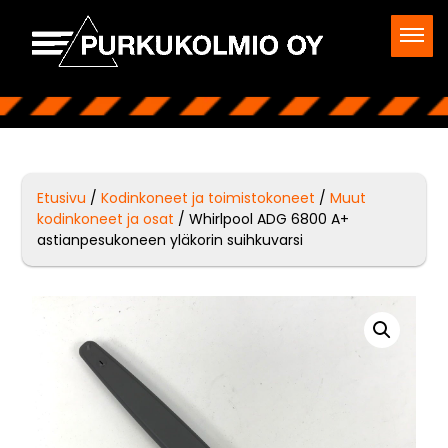
Etusivu
/
Kodinkoneet ja toimistokoneet
/
Muut
kodinkoneet ja osat
/ Whirlpool ADG 6800 A+
astianpesukoneen yläkorin suihkuvarsi