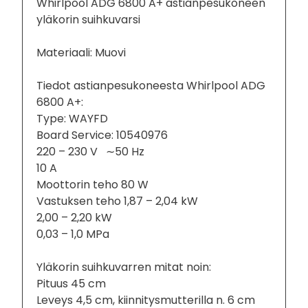
Whirlpool ADG 6800 A+ astianpesukoneen
yläkorin suihkuvarsi
Materiaali: Muovi
Tiedot astianpesukoneesta Whirlpool ADG
6800 A+:
Type: WAYFD
Board Service: 10540976
220 – 230 V ∼50 Hz
10 A
Moottorin teho 80 W
Vastuksen teho 1,87 – 2,04 kW
2,00 – 2,20 kW
0,03 – 1,0 MPa
Yläkorin suihkuvarren mitat noin:
Pituus 45 cm
Leveys 4,5 cm, kiinnitysmutterilla n. 6 cm