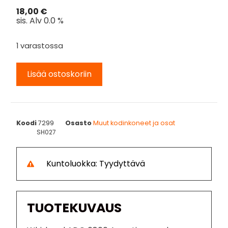
18,00
€
sis. Alv 0.0 %
1 varastossa
Lisää ostoskoriin
Koodi
7299
Osasto
Muut kodinkoneet ja osat
SH027
Kuntoluokka: Tyydyttävä
TUOTEKUVAUS