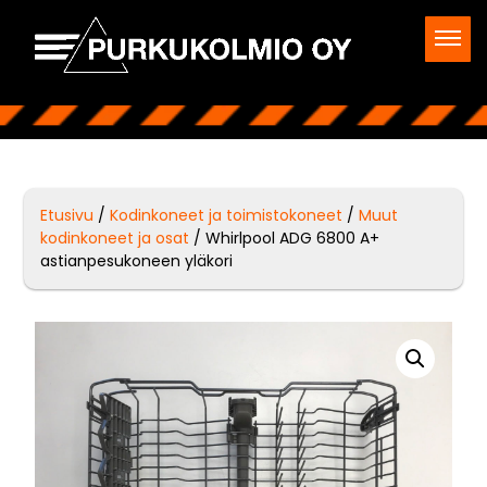
Etusivu
/
Kodinkoneet ja toimistokoneet
/
Muut
kodinkoneet ja osat
/ Whirlpool ADG 6800 A+
astianpesukoneen yläkori