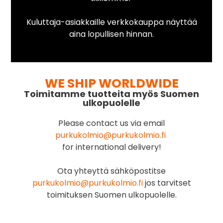
Kuluttaja-asiakkaille verkkokauppa näyttää
aina lopullisen hinnan.
WE SHIP WORLDWIDE
Toimitamme tuotteita myös Suomen
ulkopuolelle
Please contact us via email
purkukolmio@purkukolmio.fi
for international delivery!
Ota yhteyttä sähköpostitse
purkukolmio@purkukolmio.fi
jos tarvitset
toimituksen Suomen ulkopuolelle.