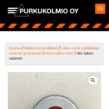
Etusivu
/
Rakennustarvikkeet
/
Lukko-osat, painikkeet,
vetimet ja avaimet
/
Muut lukko-osat
/ Wc-lukon
väännin