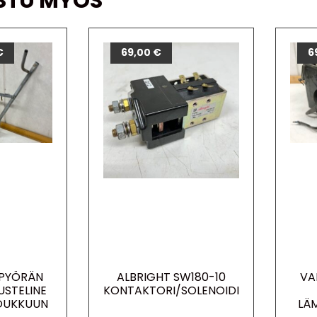
STU MYÖS
€
69,00
€
6
PYÖRÄN
ALBRIGHT SW180-10
VA
USTELINE
KONTAKTORI/SOLENOIDI
OUKKUUN
LÄ