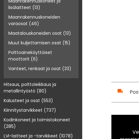
Maanrakennuskoneet ja
lisälaitteet
(13)
Maanrakennuskoneiden
varaosat
(46)
Maatalouskoneiden osat
(13)
Muut kuljettamisen osat
(15)
Polttoainekäyttöiset
moottorit
(6)
Vanteet, renkaat ja osat
(33)
Hitsaus, polttoleikkaus ja
metallintyöstö
(80)
Pos
Kalusteet ja osat
(553)
Kiinnitystarvikkeet
(737)
Kodinkoneet ja toimistokoneet
(285)
Ve
LVI-laitteet ja -tarvikkeet
(1078)