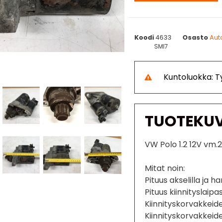
Koodi
4633
Osasto
Aut
SMI7
Kuntoluokka: 
TUOTEKU
VW Polo 1.2 12V vm.
Mitat noin:
Pituus akselilla ja
Pituus kiinnityslai
Kiinnityskorvakkeid
Kiinnityskorvakkeide