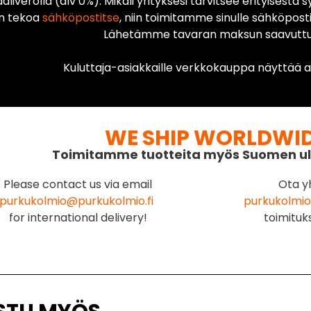
liverolla (alv 0%). Mikäli yrityksesi tarvitsee erityisestä s
n tekoa
sähköpostitse
, niin toimitamme sinulle sähköposti
Lähetämme tavaran maksun saavuttua
Kuluttaja-asiakkaille verkkokauppa näyttää ai
WE SHIP WORLDWI
Toimitamme tuotteita myös Suomen ul
Please contact us via email
Ota y
purkukolmio@purkukolmio.fi
purkukolmio
for international delivery!
toimituk