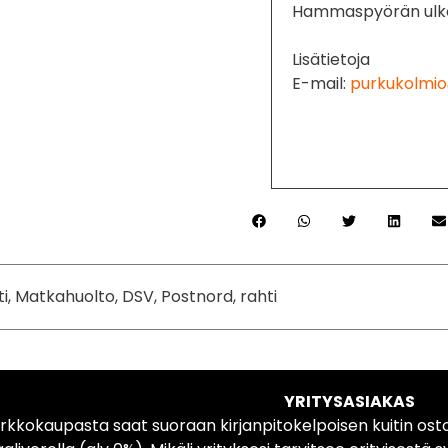
Hammaspyörän ulko
Lisätietoja
E-mail:
purkukolmio
ti, Matkahuolto, DSV, Postnord, rahti
YRITYSASIAKAS
rkkokaupasta saat suoraan kirjanpitokelpoisen kuitin ost