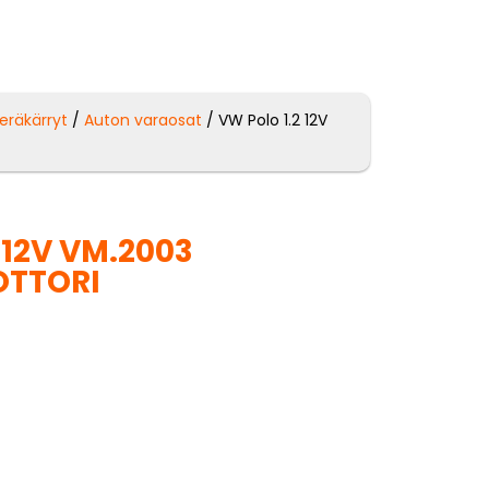
peräkärryt
/
Auton varaosat
/ VW Polo 1.2 12V
 12V VM.2003
OTTORI