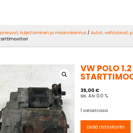
joneuvot, kuljettaminen ja maanrakennus
/
Autot, vaihtolavat, 
arttimoottori
VW POLO 1.2
STARTTIMO
35,00
€
sis. Alv 0.0 %
1 varastossa
Lisää ostoskoriin