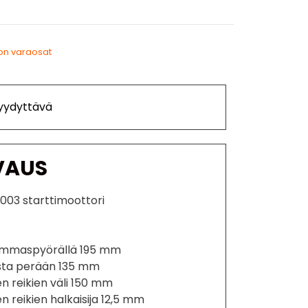
on varaosat
Tyydyttävä
VAUS
2003 starttimoottori
 hammaspyörällä 195 mm
pasta perään 135 mm
en reikien väli 150 mm
n reikien halkaisija 12,5 mm