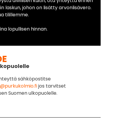
yystä alvillisen kuitin, ota yhteyttä ennen
in laskun, johon on lisätty arvonlisävero.
 tilillemme.
na lopullisen hinnan.
DE
kopuolelle
hteyttä sähköpostitse
@purkukolmio.fi
jos tarvitset
sen Suomen ulkopuolelle.