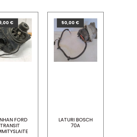
9,00
€
50,00
€
NHAN FORD
LATURI BOSCH
TRANSIT
70A
MMITYSLAITE