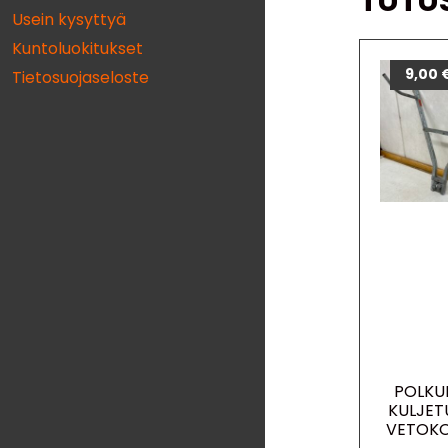
TUTU
Usein kysyttyä
Kuntoluokitukset
9,00
Tietosuojaseloste
POLKU
KULJET
VETOK