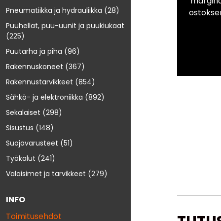
marginaa
Pneumatiikka ja hydrauliikka
(28)
ostokse
Puuhellat, puu-uunit ja puukiukaat
(225)
Puutarha ja piha
(96)
Rakennuskoneet
(367)
Rakennustarvikkeet
(854)
Sähkö- ja elektroniikka
(892)
Sekalaiset
(298)
Sisustus
(148)
Suojavarusteet
(51)
Työkalut
(241)
Valaisimet ja tarvikkeet
(279)
INFO
Toimitusehdot