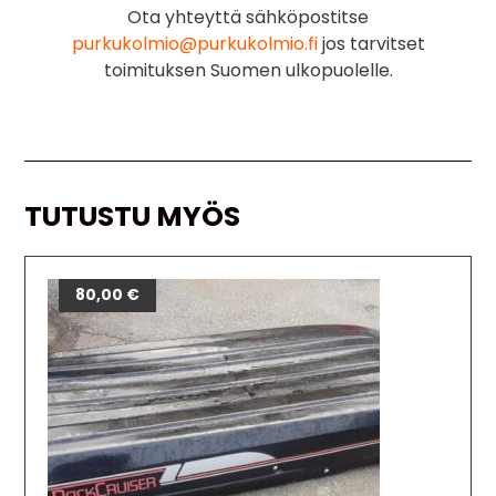
Ota yhteyttä sähköpostitse
purkukolmio@purkukolmio.fi
jos tarvitset
toimituksen Suomen ulkopuolelle.
TUTUSTU MYÖS
80,00
€