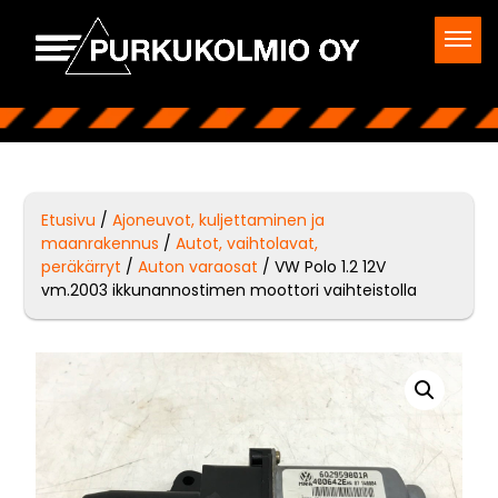
Etusivu
/
Ajoneuvot, kuljettaminen ja
maanrakennus
/
Autot, vaihtolavat,
peräkärryt
/
Auton varaosat
/ VW Polo 1.2 12V
vm.2003 ikkunannostimen moottori vaihteistolla