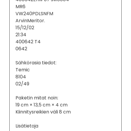
MR6
VW240PDLSNFM
ArvinMeritor.
15/12/02
21:34
400642 T4
0642
Sähkörasia tiedot:
Temic
8104
02/49
Paketin mitat noin:
19 cm × 13,5 cm × 4 cm
Kiinnitysreikien väli 8 cm
Lisätietoja