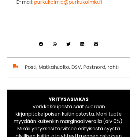
E-mail:
purkukolmio@purkukolmio.fi
Posti, Matkahuolto, DSV, Postnord, rahti
YRITYSASIAKAS
Verkkokaupasta saat suoraan
kirjanpitokelpoisen kuitin ostosta. Moni tuote
myydään kuitenkin marginaaliverolla (alv 0%).
Mikäli yrityksesi tarvitsee erityisestä syystä
alvillisen kuitin, ota yhteyttä ennen ostoksen