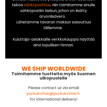
tekoa
sähköpostitse
, niin toimitamme sinulle
sähköpostiin laskun, johon on lisätty
arvonlisävero.
Lähetämme tavaran maksun saavuttua
tilillemme.
Kuluttaja-asiakkaille verkkokauppa näyttää
aina lopullisen hinnan.
WE SHIP WORLDWIDE
Toimitamme tuotteita myös Suomen
ulkopuolelle
Please contact us via email
purkukolmio@purkukolmio.fi
for international delivery!