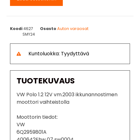
Koodi
4627
Osasto
Auton varaosat
SMY24
Kuntoluokka: Tyydyttävä
TUOTEKUVAUS
VW Polo 1.2 12V vm.2003 ikkunannostimen
moottori vaihteistolla
Moottorin tiedot:
VW
6Q2959801A
400642Ehw 07 sw0004