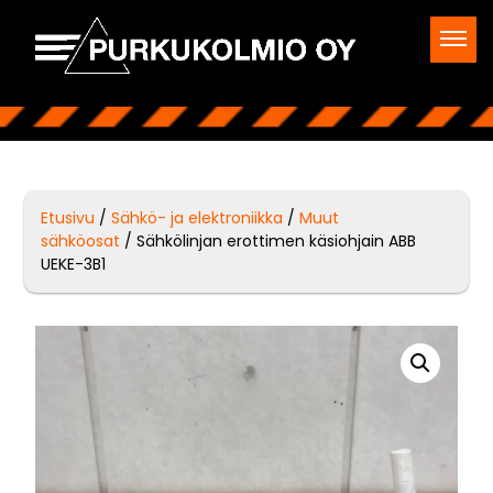
Etusivu
/
Sähkö- ja elektroniikka
/
Muut
sähköosat
/ Sähkölinjan erottimen käsiohjain ABB
UEKE-3B1