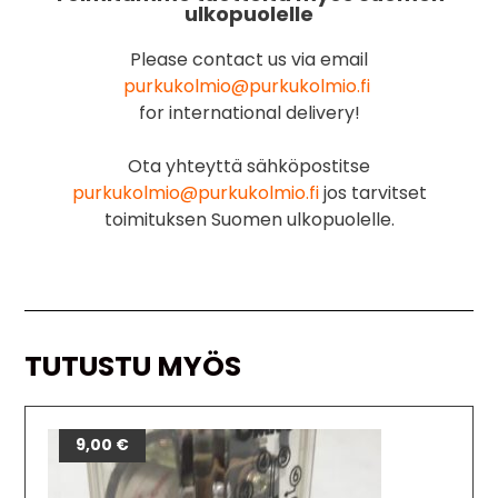
ulkopuolelle
Please contact us via email
purkukolmio@purkukolmio.fi
for international delivery!
Ota yhteyttä sähköpostitse
purkukolmio@purkukolmio.fi
jos tarvitset
toimituksen Suomen ulkopuolelle.
TUTUSTU MYÖS
9,00
€