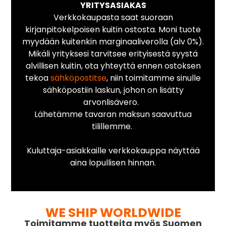
YRITYSASIAKAS
Verkkokaupasta saat suoraan
kirjanpitokelpoisen kuitin ostosta. Moni tuote
myydään kuitenkin marginaaliverolla (alv 0%).
Mikäli yrityksesi tarvitsee erityisestä syystä
alvillisen kuitin, ota yhteyttä ennen ostoksen
tekoa
sähköpostitse
, niin toimitamme sinulle
sähköpostiin laskun, johon on lisätty
arvonlisävero.
Lähetämme tavaran maksun saavuttua
tilillemme.
Kuluttaja-asiakkaille verkkokauppa näyttää
aina lopullisen hinnan.
WE SHIP WORLDWIDE
Toimitamme tuotteita myös Suomen