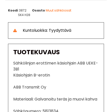
Koodi
3872
Osasto
Muut sähköosat
SK4 H28
Kuntoluokka: Tyydyttävä
TUOTEKUVAUS
Sähkölinjan erottimen käsiohjain ABB UEKE-
3B1
Käsiohjain B-erotin
ABB Transmit Oy
Materiaali: Galvanoitu teräs ja muovi kahva
Sähkönumero: 5813834