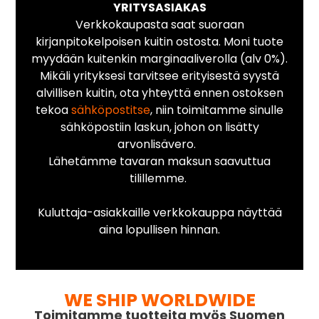
YRITYSASIAKAS
Verkkokaupasta saat suoraan
kirjanpitokelpoisen kuitin ostosta. Moni tuote
myydään kuitenkin marginaaliverolla (alv 0%).
Mikäli yrityksesi tarvitsee erityisestä syystä
alvillisen kuitin, ota yhteyttä ennen ostoksen
tekoa
sähköpostitse
, niin toimitamme sinulle
sähköpostiin laskun, johon on lisätty
arvonlisävero.
Lähetämme tavaran maksun saavuttua
tilillemme.
Kuluttaja-asiakkaille verkkokauppa näyttää
aina lopullisen hinnan.
WE SHIP WORLDWIDE
Toimitamme tuotteita myös Suomen