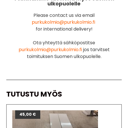
ulkopuolelle
Please contact us via email
purkukolmio@purkukolmio.fi
for international delivery!
Ota yhteyttä sähköpostitse
purkukolmio@purkukolmio.fi
jos tarvitset
toimituksen Suomen ulkopuolelle.
TUTUSTU MYÖS
21,00
45,00
€
€