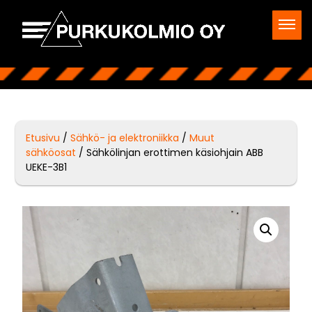
Etusivu
/
Sähkö- ja elektroniikka
/
Muut
sähköosat
/ Sähkölinjan erottimen käsiohjain ABB
UEKE-3B1