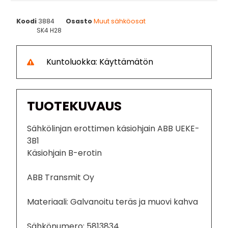
Koodi
3884
Osasto
Muut sähköosat
SK4 H28
Kuntoluokka: Käyttämätön
TUOTEKUVAUS
Sähkölinjan erottimen käsiohjain ABB UEKE-
3B1
Käsiohjain B-erotin
ABB Transmit Oy
Materiaali: Galvanoitu teräs ja muovi kahva
Sähkönumero: 5813834