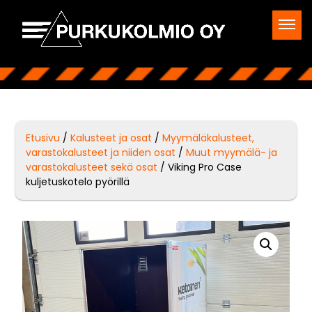
Etusivu
/
Kalusteet ja osat
/
Myymäläkalusteet,
varastokalusteet ja niiden osat
/
Muut myymälä- ja
varastokalusteet sekä osat
/ Viking Pro Case
kuljetuskotelo pyörillä