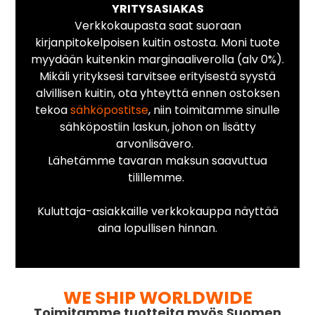
YRITYSASIAKAS
Verkkokaupasta saat suoraan
kirjanpitokelpoisen kuitin ostosta. Moni tuote
myydään kuitenkin marginaaliverolla (alv 0%).
Mikäli yrityksesi tarvitsee erityisestä syystä
alvillisen kuitin, ota yhteyttä ennen ostoksen
tekoa
sähköpostitse
, niin toimitamme sinulle
sähköpostiin laskun, johon on lisätty
arvonlisävero.
Lähetämme tavaran maksun saavuttua
tilillemme.
Kuluttaja-asiakkaille verkkokauppa näyttää
aina lopullisen hinnan.
WE SHIP WORLDWIDE
Toimitamme tuotteita myös Suomen