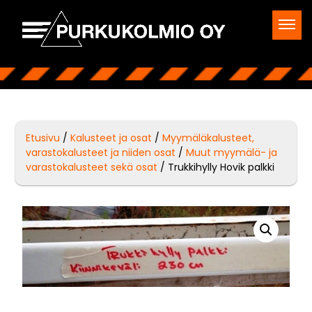
Etusivu
/
Kalusteet ja osat
/
Myymäläkalusteet,
varastokalusteet ja niiden osat
/
Muut myymälä- ja
varastokalusteet sekä osat
/ Trukkihylly Hovik palkki