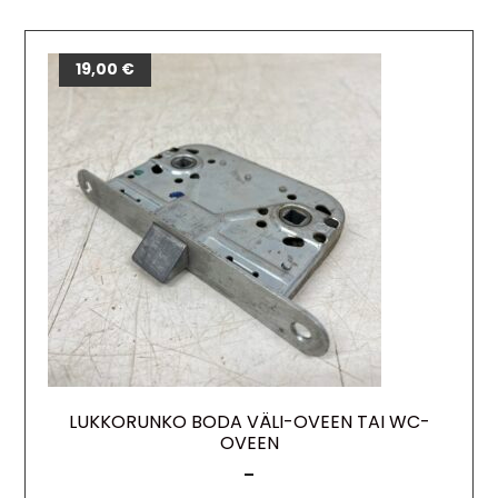
12,00
19,00
€
€
LUKKORUNKO BODA VÄLI-OVEEN TAI WC-
OVEEN
–