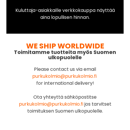
Kuluttaja-asiakkaille verkkokauppa näyttää
aina lopullisen hinnan.
WE SHIP WORLDWIDE
Toimitamme tuotteita myös Suomen
ulkopuolelle
Please contact us via email
purkukolmio@purkukolmio.fi
for international delivery!
Ota yhteyttä sähköpostitse
purkukolmio@purkukolmio.fi
jos tarvitset
toimituksen Suomen ulkopuolelle.