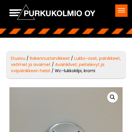
Etusivu
/
Rakennustarvikkeet
/
Lukko-osat, painikkeet,
vetimet ja avaimet
/
Avainkilvet, peitelevyt ja
ovipainikkeen helat
/ Wc-lukkokilpi, kromi