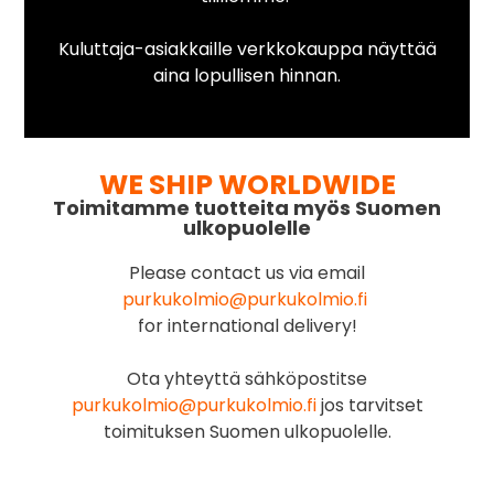
Kuluttaja-asiakkaille verkkokauppa näyttää
aina lopullisen hinnan.
WE SHIP WORLDWIDE
Toimitamme tuotteita myös Suomen
ulkopuolelle
Please contact us via email
purkukolmio@purkukolmio.fi
for international delivery!
Ota yhteyttä sähköpostitse
purkukolmio@purkukolmio.fi
jos tarvitset
toimituksen Suomen ulkopuolelle.