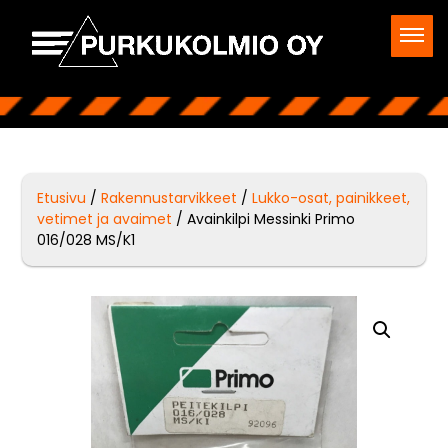
Etusivu
/
Rakennustarvikkeet
/
Lukko-osat, painikkeet,
vetimet ja avaimet
/ Avainkilpi Messinki Primo
016/028 MS/K1