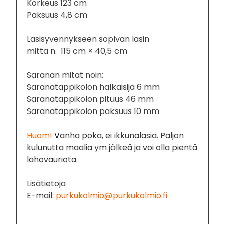
Korkeus 123 cm
Paksuus 4,8 cm
Lasisyvennykseen sopivan lasin
mitta n. 115 cm × 40,5 cm
Saranan mitat noin:
Saranatappikolon halkaisija 6 mm
Saranatappikolon pituus 46 mm
Saranatappikolon paksuus 10 mm
Huom!
V
anha poka, ei ikkunalasia. Paljon
kulunutta maalia ym jälkeä ja voi olla pientä
lahovauriota.
Lisätietoja
E-mail:
purkukolmio@purkukolmio.fi