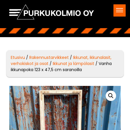
Etusivu
/
Rakennustarvikkeet
/
Ikkunat, ikkunalasit,
verhokiskot ja osat
/
Ikkunat ja lämpölasit
/ Vanha
ikkunapoka 123 x 47,5 cm saranoilla