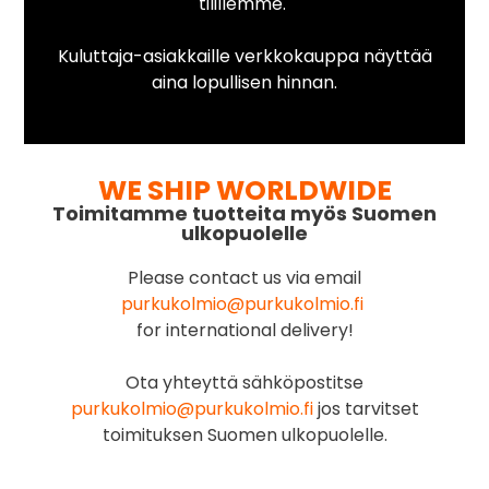
tilillemme.
Kuluttaja-asiakkaille verkkokauppa näyttää
aina lopullisen hinnan.
WE SHIP WORLDWIDE
Toimitamme tuotteita myös Suomen
ulkopuolelle
Please contact us via email
purkukolmio@purkukolmio.fi
for international delivery!
Ota yhteyttä sähköpostitse
purkukolmio@purkukolmio.fi
jos tarvitset
toimituksen Suomen ulkopuolelle.