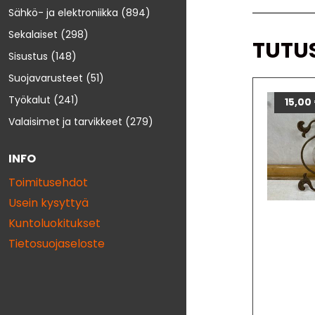
Sähkö- ja elektroniikka
(894)
Sekalaiset
(298)
TUTU
Sisustus
(148)
Suojavarusteet
(51)
Työkalut
(241)
15,00
Valaisimet ja tarvikkeet
(279)
INFO
Toimitusehdot
Usein kysyttyä
Kuntoluokitukset
Tietosuojaseloste