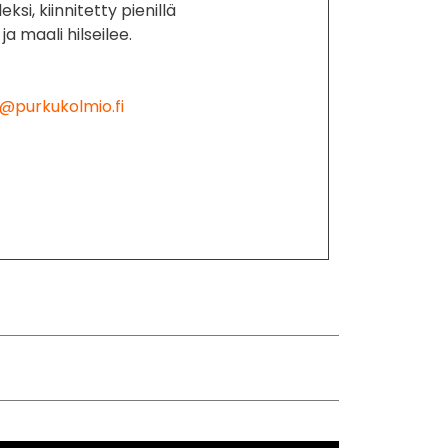
leksi, kiinnitetty pienillä
ä ja maali hilseilee.
@purkukolmio.fi