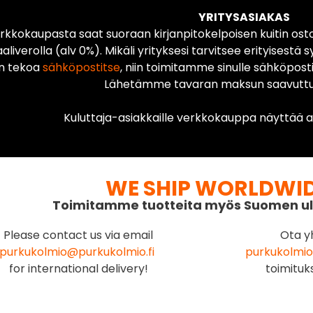
YRITYSASIAKAS
rkkokaupasta saat suoraan kirjanpitokelpoisen kuitin ost
liverolla (alv 0%). Mikäli yrityksesi tarvitsee erityisestä s
n tekoa
sähköpostitse
, niin toimitamme sinulle sähköposti
Lähetämme tavaran maksun saavuttua
Kuluttaja-asiakkaille verkkokauppa näyttää ai
WE SHIP WORLDWI
Toimitamme tuotteita myös Suomen ul
Please contact us via email
Ota y
purkukolmio@purkukolmio.fi
purkukolmio
for international delivery!
toimituk