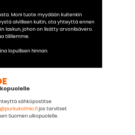
osta. Moni tuote myydään kuitenkin
yystä alvillisen kuitin, ota yhteyttä ennen
in laskun, johon on lisätty arvonlisävero.
 tilillemme.
na lopullisen hinnan.
DE
kopuolelle
hteyttä sähköpostitse
@purkukolmio.fi
jos tarvitset
sen Suomen ulkopuolelle.