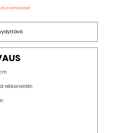
nat ja lämpölasit
Tyydyttävä
VAUS
 cm
i nikkarointiin
n: