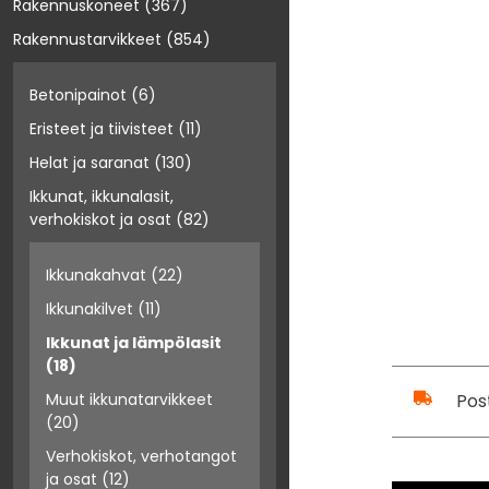
Rakennuskoneet
(367)
Rakennustarvikkeet
(854)
Betonipainot
(6)
Eristeet ja tiivisteet
(11)
Helat ja saranat
(130)
Ikkunat, ikkunalasit,
verhokiskot ja osat
(82)
Ikkunakahvat
(22)
Ikkunakilvet
(11)
Ikkunat ja lämpölasit
(18)
Pos
Muut ikkunatarvikkeet
(20)
Verhokiskot, verhotangot
ja osat
(12)