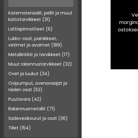
Katemateriaalit, pellit ja muut
Ve
kattotarvikkeet
(31)
marginaa
Lattiapinnoitteet
(6)
ostokse
Lukko-osat, painikkeet,
vetimet ja avaimet
(189)
Metalliritilät ja tarvikkeet
(17)
Muut rakennustarvikkeet
(32)
Ovet ja luukut
(34)
Ovipumput, ovenavaajat ja
niiden osat
(52)
Puutavara
(42)
Rakennusmetallit
(71)
Sadevesikourut ja osat
(36)
Tiilet
(154)