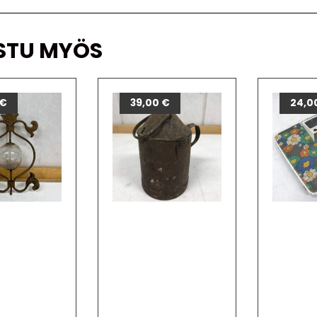
STU MYÖS
€
39,00
€
24,0