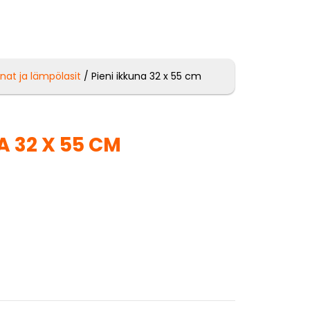
unat ja lämpölasit
/ Pieni ikkuna 32 x 55 cm
A 32 X 55 CM