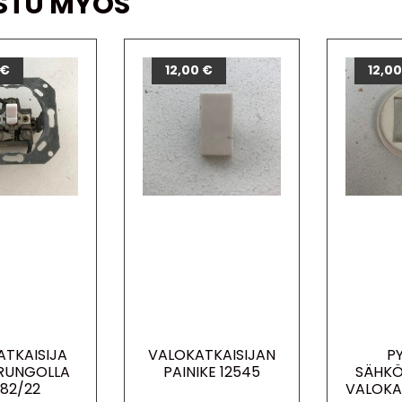
STU MYÖS
€
12,00
€
12,0
ATKAISIJA
VALOKATKAISIJAN
P
RUNGOLLA
PAINIKE 12545
SÄHKÖ
182/22
VALOKA