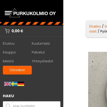
Etusivu
/
S
0,00
€
osat
/ Pyör
Etusivu
Kuulumisia
Kauppa
Palvelut
Meistä
Yhteystiedot
Ostoskori
HAKU