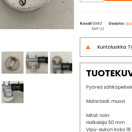
Koodi
5983
Osasto
Upp
SHY 1 L1
Kuntoluokka: 
TUOTEKU
Pyöreä sähköpeitele
Materiaali: muovi
Mitat noin:
Halkaisija 50 mm
Vipu-aukon koko 18