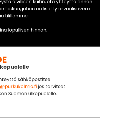
yystä alvillisen kuitin, ota yhteyttä ennen
in laskun, johon on lisätty arvonlisävero.
 tilillemme.
na lopullisen hinnan.
DE
kopuolelle
hteyttä sähköpostitse
@purkukolmio.fi
jos tarvitset
sen Suomen ulkopuolelle.