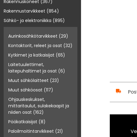
Rakennuskoneet
(367)
Rakennustarvikkeet
(854)
Sähkö- ja elektroniikka
(895)
Aurinkosähkötarvikkeet
(29)
Kontaktorit, releet ja osat
(32)
Kytkimet ja katkaisijat
(65)
Laitetuulettimet,
laitepuhaltimet ja osat
(6)
Muut sähkölaitteet
(23)
Muut sähköosat
(117)
Pos
Ohjauskeskukset,
mittaritaulut, sulakekaapit ja
niiden osat
(162)
Pääkatkaisijat
(8)
Ve
Paloilmoitintarvikkeet
(21)