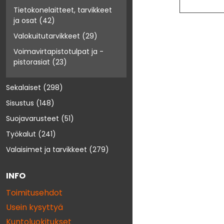
Tietokonelaitteet, tarvikkeet
ja osat
(42)
Valokuitutarvikkeet
(29)
Voimavirtapistotulpat ja -
pistorasiat
(23)
Sekalaiset
(298)
Sisustus
(148)
Suojavarusteet
(51)
Työkalut
(241)
Valaisimet ja tarvikkeet
(279)
INFO
Toimitusehdot
Usein kysyttyä
Kuntoluokitukset