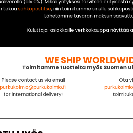
liverolla (alv 0%). Mikäli yrityksesi tarvitsee erityisestä s
n tekoa
sähköpostitse
, niin toimitamme sinulle sähköposti
Lähetämme tavaran maksun saavuttua
Kuluttaja-asiakkaille verkkokauppa näyttää ai
WE SHIP WORLDWI
Toimitamme tuotteita myös Suomen ul
Please contact us via email
Ota y
purkukolmio@purkukolmio.fi
purkukolmio
for international delivery!
toimituk