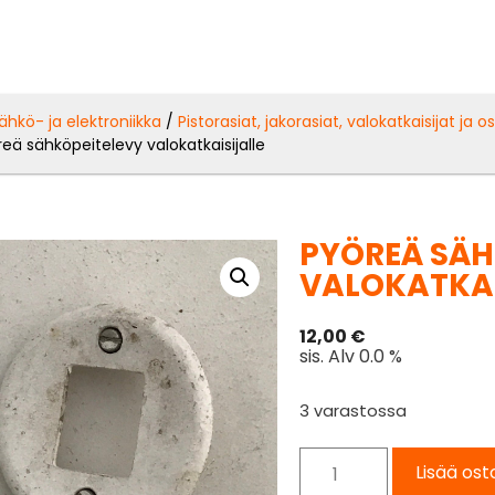
ähkö- ja elektroniikka
/
Pistorasiat, jakorasiat, valokatkaisijat ja o
eä sähköpeitelevy valokatkaisijalle
PYÖREÄ SÄH
VALOKATKAI
12,00
€
sis. Alv 0.0 %
3 varastossa
Lisää ost