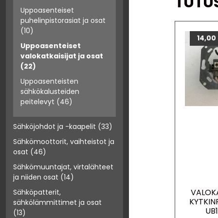
TUTU
Uppoasenteiset
puhelinpistorasiat ja osat
(10)
14,00
Uppoasenteiset
valokatkaisijat ja osat
(22)
Uppoasenteisten
sähkökalusteiden
peitelevyt
(46)
Sähköjohdot ja -kaapelit
(33)
Sähkömoottorit, vaihteistot ja
osat
(46)
Sähkömuuntajat, virtalähteet
ja niiden osat
(14)
VALOK
Sähköpatterit,
KYTKIN
sähkölämmittimet ja osat
UB
(13)