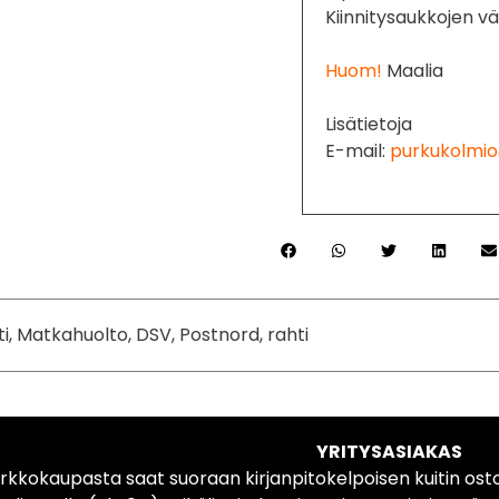
Kiinnitysaukkojen v
Huom!
Maalia
Lisätietoja
E-mail:
purkukolmio
ti, Matkahuolto, DSV, Postnord, rahti
YRITYSASIAKAS
rkkokaupasta saat suoraan kirjanpitokelpoisen kuitin ost