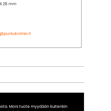
äli 28 mm
@purkukolmio.fi
osta. Moni tuote myydään kuitenkin