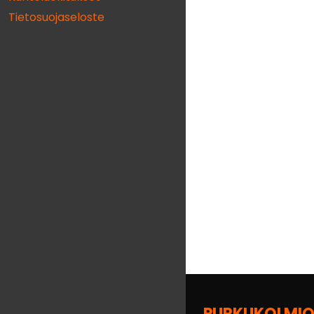
Tietosuojaseloste
PURKUKOLMIO