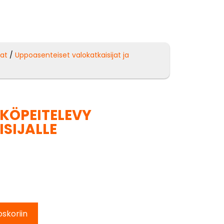
sat
/
Uppoasenteiset valokatkaisijat ja
KÖPEITELEVY
SIJALLE
oskoriin