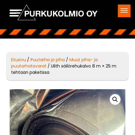
Etusivu
/
Puutarha ja piha
/
Muut piha- ja
puutarhatavarat
/ Ulith säilörehukalvo 8 m × 25 m
tehtaan paketissa