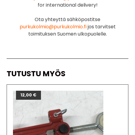
for international delivery!
Ota yhteyttä sähköpostitse
purkukolmio@purkukolmio.fi
jos tarvitset
toimituksen Suomen ulkopuolelle.
TUTUSTU MYÖS
12,00
€