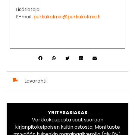
Lisätietoja
E-mail:
purkukolmio@purkukolmio.fi
Lavarahti
YRITYSASIAKAS
Verkkokaupasta saat suoraan
kirjanpitokelpoisen kuitin ostosta. Moni tuote
myydään kuitenkin marginaaliverolla (alv 0%).