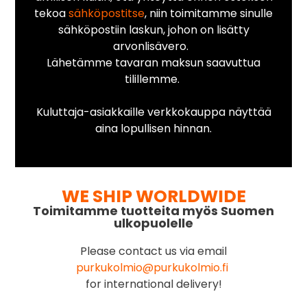
tekoa
sähköpostitse
, niin toimitamme sinulle
sähköpostiin laskun, johon on lisätty
arvonlisävero.
Lähetämme tavaran maksun saavuttua
tilillemme.
Kuluttaja-asiakkaille verkkokauppa näyttää
aina lopullisen hinnan.
WE SHIP WORLDWIDE
Toimitamme tuotteita myös Suomen
ulkopuolelle
Please contact us via email
purkukolmio@purkukolmio.fi
for international delivery!