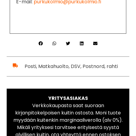
E-mail:
purkukolmio@purkukolmio.fi
Posti, Matkahuolto, DSV, Postnord, rahti
YRITYSASIAKAS
Verkkokaupasta saat suoraan
kirjanpitokelpoisen kuitin ostosta. Moni tuote
myydään kuitenkin marginaaliverolla (alv 0%).
Mikäli yrityksesi tarvitsee erityisestä syystä
alvillisen kuitin, ota yhteyttä ennen ostoksen