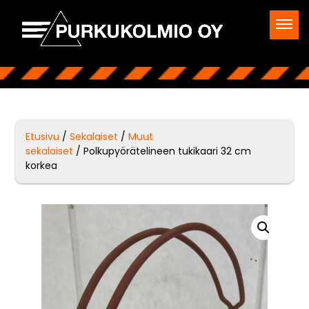
Etusivu
/
Sekalaiset
/
Muut
sekalaiset
/ Polkupyörätelineen tukikaari 32 cm
korkea