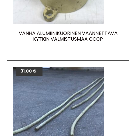
VANHA ALUMIINIKUORINEN VÄÄNNETTÄVÄ
KYTKIN VALMISTUSMAA CCCP
22,00
31,00
€
€