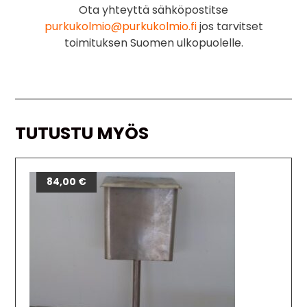
Ota yhteyttä sähköpostitse
purkukolmio@purkukolmio.fi
jos tarvitset
toimituksen Suomen ulkopuolelle.
TUTUSTU MYÖS
84,00
€