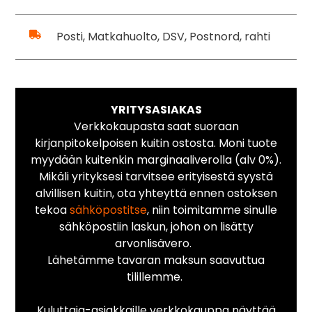
Posti, Matkahuolto, DSV, Postnord, rahti
YRITYSASIAKAS
Verkkokaupasta saat suoraan
kirjanpitokelpoisen kuitin ostosta. Moni tuote
myydään kuitenkin marginaaliverolla (alv 0%).
Mikäli yrityksesi tarvitsee erityisestä syystä
alvillisen kuitin, ota yhteyttä ennen ostoksen
tekoa
sähköpostitse
, niin toimitamme sinulle
sähköpostiin laskun, johon on lisätty
arvonlisävero.
Lähetämme tavaran maksun saavuttua
tilillemme.
Kuluttaja-asiakkaille verkkokauppa näyttää