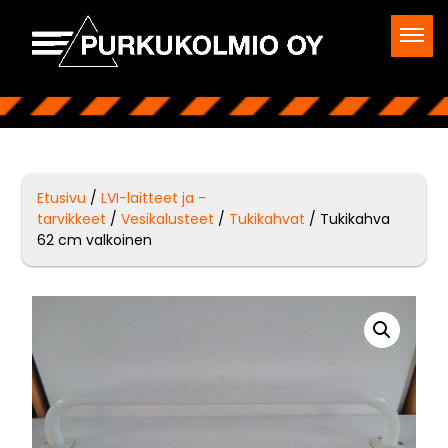
Etusivu
/
LVI-laitteet ja -
tarvikkeet
/
Vesikalusteet
/
Tukikahvat
/ Tukikahva
62 cm valkoinen