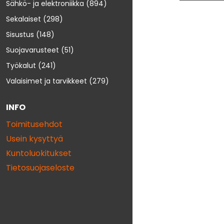
Sähkö- ja elektroniikka
(894)
Sekalaiset
(298)
Sisustus
(148)
Suojavarusteet
(51)
Työkalut
(241)
Valaisimet ja tarvikkeet
(279)
INFO
Toimitusehdot
Usein kysyttyä
Kuntoluokitukset
Tietosuojaseloste