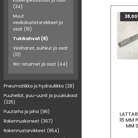
Käsienpesualtaat ja osat
(34)
Muut
38,0
vesikalustetarvikkeet ja
osat
(16)
Tukikahvat
(8)
Vesihanat, suihkut ja osat
(13)
Wc-istuimet ja osat
(44)
Pneumatiikka ja hydrauliikka
(28)
Puuhellat, puu-uunit ja puukiukaat
(225)
Puutarha ja piha
(96)
LATTAR
16 MM 
Rakennuskoneet
(367)
MM S
Rakennustarvikkeet
(854)