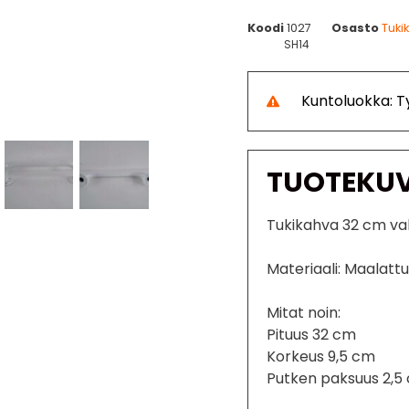
Koodi
1027
Osasto
Tuki
SH14
Kuntoluokka: 
TUOTEKU
Tukikahva 32 cm va
Materiaali: Maalattu
Mitat noin:
Pituus 32 cm
Korkeus 9,5 cm
Putken paksuus 2,5