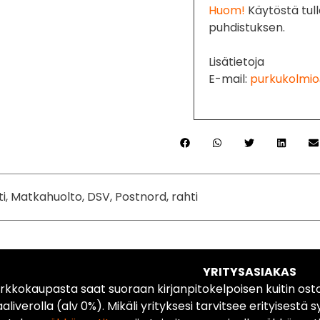
Huom!
Käytöstä tull
puhdistuksen.
Lisätietoja
E-mail:
purkukolmio
ti, Matkahuolto, DSV, Postnord, rahti
YRITYSASIAKAS
rkkokaupasta saat suoraan kirjanpitokelpoisen kuitin ost
liverolla (alv 0%). Mikäli yrityksesi tarvitsee erityisestä s