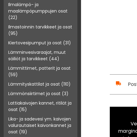
Ilmalämpö- ja
maalämpöpumppujen osat
(22)
Ilmastoinnin tarvikkeet ja osat
(95)
Kiertovesipumput ja osat
(31)
Lämminvesivaraajat, muut
säiliöt ja tarvikkeet
(44)
Lämmittimet, patterit ja osat
(59)
Pos
Lämmityskattilat ja osat
(110)
Lämmönsiirtimet ja osat
(3)
Lattiakaivojen kannet, ritilät ja
osat
(15)
Lika- ja sadevesi ym. kaivojen
Ve
valurautaiset kaivonkannet ja
marginaa
osat
(19)