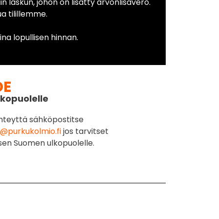
in laskun, johon on lisätty arvonlisävero.
 tilillemme.
na lopullisen hinnan.
DE
kopuolelle
hteyttä sähköpostitse
@purkukolmio.fi
jos tarvitset
sen Suomen ulkopuolelle.