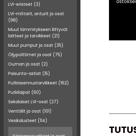
ostokse
LVI-eristeet
(3)
LVI-mittarit, anturit ja osat
(98)
Muut lämmitykseen liittyvät
laitteet ja tarvikkeet
(21)
Muut pumput ja osat
(35)
Öljypolttimet ja osat
(75)
Ouman ja osat
(2)
Paisunta-astiat
(15)
Putkiasennustarvikkeet
(162)
Putkilaipat
(60)
Sekalaiset LVI-osat
(27)
Venttiilit ja osat
(101)
Vesikalusteet
(114)
TUTU