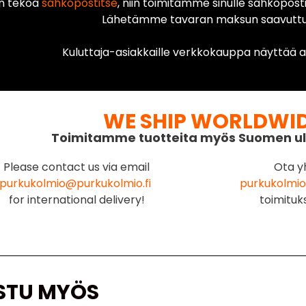
n tekoa
sähköpostitse
, niin toimitamme sinulle sähköposti
Lähetämme tavaran maksun saavuttua
Kuluttaja-asiakkaille verkkokauppa näyttää ai
WE SHIP WORLDWI
Toimitamme tuotteita myös Suomen ul
Please contact us via email
Ota y
purkukolmio@purkukolmio.fi
purkukolmio
for international delivery!
toimituk
STU MYÖS