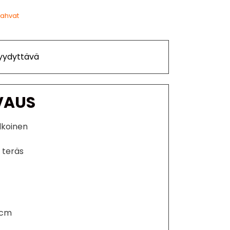
kahvat
Tyydyttävä
VAUS
lkoinen
 teräs
 cm