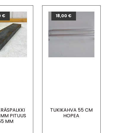
0
€
18,00
€
ERÄSPALKKI
TUKIKAHVA 55 CM
0 MM PITUUS
HOPEA
55 MM