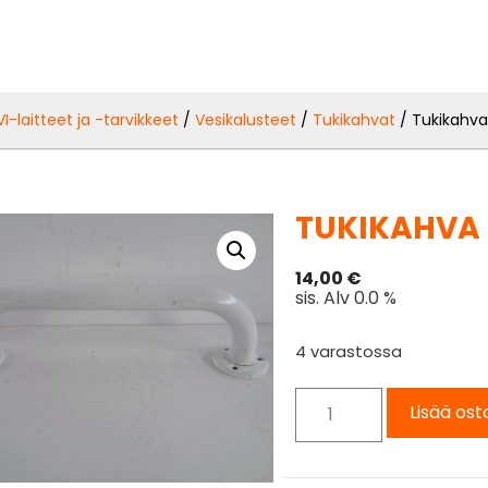
VI-laitteet ja -tarvikkeet
/
Vesikalusteet
/
Tukikahvat
/ Tukikahva
TUKIKAHVA 
14,00
€
sis. Alv 0.0 %
4 varastossa
Lisää ost