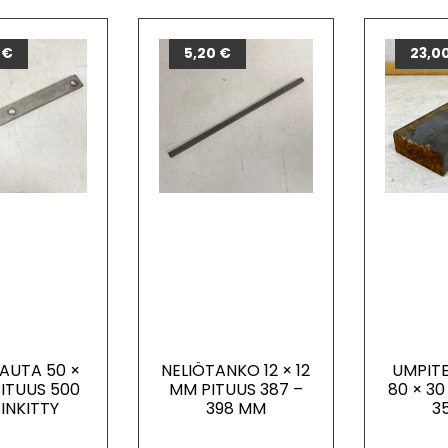
0
€
5,20
€
23,0
AUTA 50 ×
NELIÖTANKO 12 × 12
UMPIT
PITUUS 500
MM PITUUS 387 –
80 × 3
INKITTY
398 MM
3