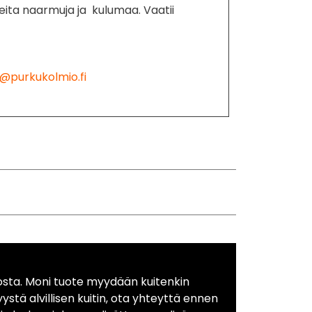
eita naarmuja ja kulumaa. Vaatii
@purkukolmio.fi
osta. Moni tuote myydään kuitenkin
yystä alvillisen kuitin, ota yhteyttä ennen