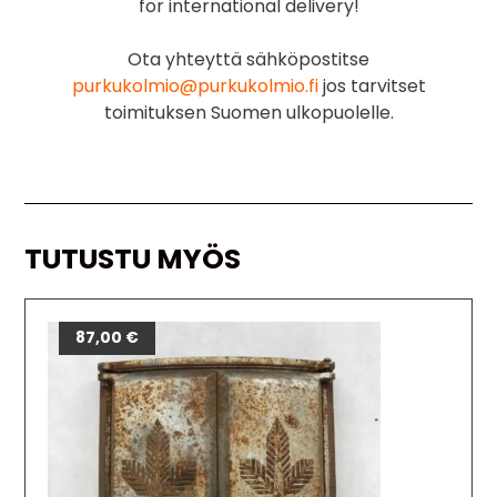
for international delivery!
Ota yhteyttä sähköpostitse
purkukolmio@purkukolmio.fi
jos tarvitset
toimituksen Suomen ulkopuolelle.
TUTUSTU MYÖS
87,00
€