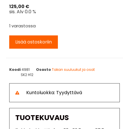
125,00
€
sis. Alv 0.0 %
1 varastossa
Lisää ostoskoriin
Koodi
4981
Osasto
Takan suuluukut ja osat
SK2 H12
Kuntoluokka: Tyydyttävä
TUOTEKUVAUS