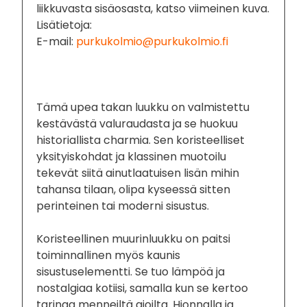
liikkuvasta sisäosasta, katso viimeinen kuva.
Lisätietoja:
E-mail:
purkukolmio@purkukolmio.fi
Tämä upea takan luukku on valmistettu
kestävästä valuraudasta ja se huokuu
historiallista charmia. Sen koristeelliset
yksityiskohdat ja klassinen muotoilu
tekevät siitä ainutlaatuisen lisän mihin
tahansa tilaan, olipa kyseessä sitten
perinteinen tai moderni sisustus.
Koristeellinen muurinluukku on paitsi
toiminnallinen myös kaunis
sisustuselementti. Se tuo lämpöä ja
nostalgiaa kotiisi, samalla kun se kertoo
tarinaa menneiltä ajoilta. Hionnalla ja