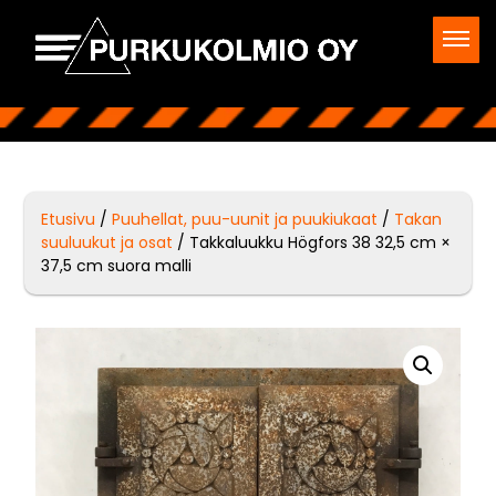
Etusivu
/
Puuhellat, puu-uunit ja puukiukaat
/
Takan
suuluukut ja osat
/ Takkaluukku Högfors 38 32,5 cm ×
37,5 cm suora malli