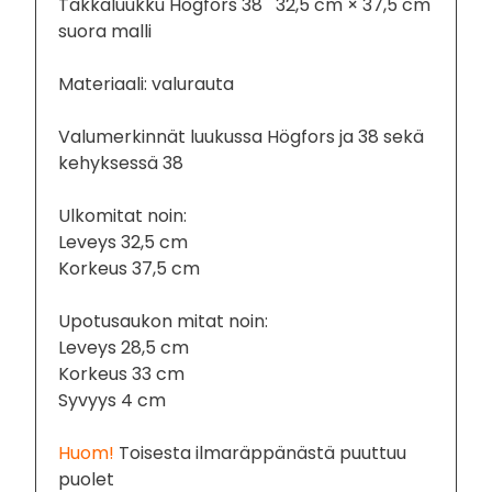
Takkaluukku Högfors 38 32,5 cm × 37,5 cm
suora malli
Materiaali: valurauta
Valumerkinnät luukussa Högfors ja 38 sekä
kehyksessä 38
Ulkomitat noin:
Leveys 32,5 cm
Korkeus 37,5 cm
Upotusaukon mitat noin:
Leveys 28,5 cm
Korkeus 33 cm
Syvyys 4 cm
Huom!
Toisesta ilmaräppänästä puuttuu
puolet