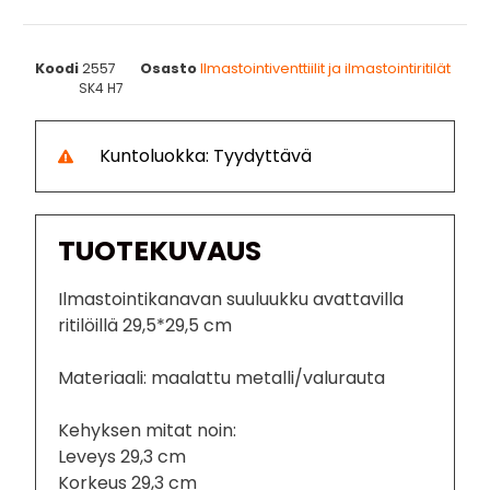
Koodi
2557
Osasto
Ilmastointiventtiilit ja ilmastointiritilät
SK4 H7
Kuntoluokka: Tyydyttävä
TUOTEKUVAUS
Ilmastointikanavan suuluukku avattavilla
ritilöillä 29,5*29,5 cm
Materiaali: maalattu metalli/valurauta
Kehyksen mitat noin:
Leveys 29,3 cm
Korkeus 29,3 cm