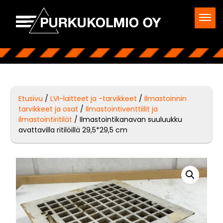
Etusivu
/
LVI-laitteet ja -tarvikkeet
/
Ilmastoinnin
tarvikkeet ja osat
/
Ilmastointiventtiilit ja
ilmastointiritilät
/ Ilmastointikanavan suuluukku
avattavilla ritilöillä 29,5*29,5 cm