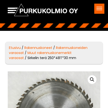
Etusivu
/
Rakennuskoneet
/
Rakennuskoneiden
varaosat
/
Muut rakennuskonemerkit
varaosat
/ Sirkelin terä 250*48T*30 mm