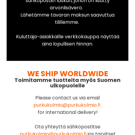
sähköpostiin laskun, johon on lisätty
arvonlisävero.
Lähetämme tavaran maksun saavuttua
tilillemme.
Kuluttaja-asiakkaille verkkokauppa näyttää
aina lopullisen hinnan.
WE SHIP WORLDWIDE
Toimitamme tuotteita myös Suomen
ulkopuolelle
Please contact us via email
purkukolmio@purkukolmio.fi
for international delivery!
Ota yhteyttä sähköpostitse
purkukolmio@purkukolmio.fi
jos tarvitset