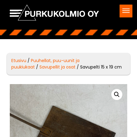
Etusivu
/
Puuhellat, puu-uunit ja
puukiukaat
/
Savupellit ja osat
/ Savupelti 15 x 19 cm