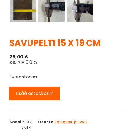
SAVUPELTI 15 X 19 CM
25,00
€
sis. Alv 0.0 %
1 varastossa
Lisää ostoskoriin
Koodi
7902
Osasto
Savupellit ja osat
SK4 4