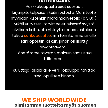
YRITYSASIAKAS
Verkkokaupasta saat suoraan
kirjanpitokelpoisen kuitin ostosta. Moni tuote
myydään kuitenkin marginaaliverolla (alv 0%).
Mikäli yrityksesi tarvitsee erityisestä syystä
alvillisen kuitin, ota yhteyttä ennen ostoksen
tekoa
sähköpostitse
, niin toimitamme sinulle
sähköpostiin laskun, johon on lisätty
arvonlisävero.
Lähetämme tavaran maksun saavuttua
tilillemme.
Kuluttaja-asiakkaille verkkokauppa näyttää
aina lopullisen hinnan.
WE SHIP WORLDWIDE
Toimitamme tuotteita myös Suomen