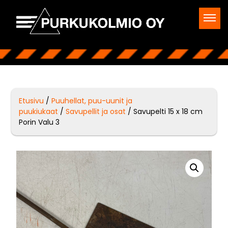
Etusivu
/
Puuhellat, puu-uunit ja
puukiukaat
/
Savupellit ja osat
/ Savupelti 15 x 18 cm
Porin Valu 3