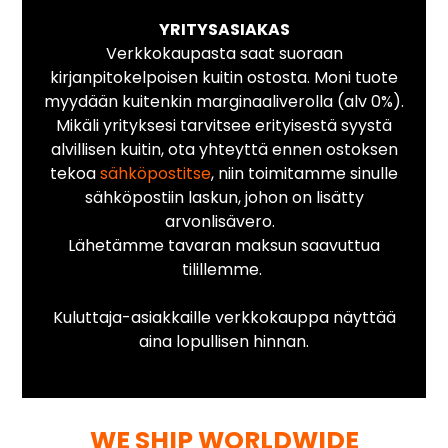
YRITYSASIAKAS
Verkkokaupasta saat suoraan
kirjanpitokelpoisen kuitin ostosta. Moni tuote
myydään kuitenkin marginaaliverolla (alv 0%).
Mikäli yrityksesi tarvitsee erityisestä syystä
alvillisen kuitin, ota yhteyttä ennen ostoksen
tekoa
sähköpostitse
, niin toimitamme sinulle
sähköpostiin laskun, johon on lisätty
arvonlisävero.
Lähetämme tavaran maksun saavuttua
tilillemme.
Kuluttaja-asiakkaille verkkokauppa näyttää
aina lopullisen hinnan.
WE SHIP WORLDWIDE